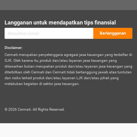
sesuai polis asuransi.
Visa:
Langganan untuk mendapatkan tips finansial
Dokumen bukti jika seseorang boleh melakukan kunjungan ke
sebuah negara tertentu.
Berlangganan
Disclaimer
:
Cermati merupakan penyelenggara agregasi jasa keuangan yang terdaftar di
OJK. Oleh karena itu, produk dan/atau layanan jasa keuangan yang
ditawarkan bukan merupakan produk dan/atau layanan jasa keuangan yang
diterbitkan oleh Cermati dan Cermati tidak bertanggung jawab atas tuntutan
dan risiko terkait produk dan/atau layanan LJK dan/atau pihak yang
melakukan kegiatan di sektor jasa keuangan.
©
2026
Cermati. All Rights Reserved.