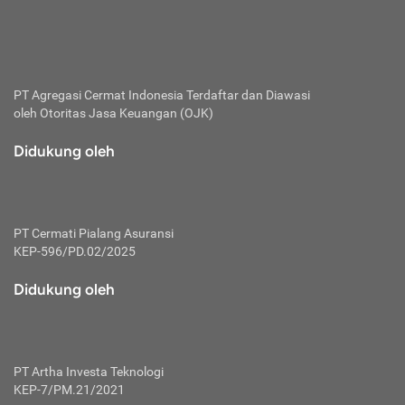
bertanggung jawab membayar premi.
Premi:
Jumlah biaya asuransi yang harus dibayarkan oleh pihak
penanggung.
PT Agregasi Cermat Indonesia
Terdaftar dan Diawasi
oleh Otoritas Jasa Keuangan (OJK)
Polis:
Perjanjian tertulis pihak pemilik polis dengan perusahaan
Didukung oleh
asuransi terkait hak serta kewajiban mengenai asuransi.
Risiko:
Kerugian atau masalah yang mungkin dialami pihak
PT Cermati Pialang Asuransi
tertanggung.
KEP-596/PD.02/2025
Secondary Benefit:
Didukung oleh
Perlindungan atau manfaat tambahan yang dapat diterima
pihak nasabah asuransi dengan menambah biaya premi
yang harus dibayar.
PT Artha Investa Teknologi
Tertanggung:
KEP-7/PM.21/2021
Pihak atau orang yang mendapatkan jaminan perlindungan