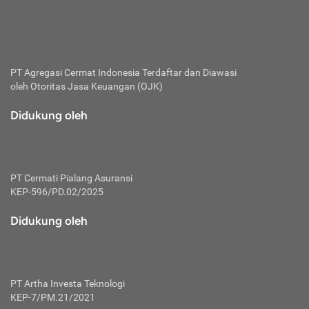
bertanggung jawab membayar premi.
Premi:
Jumlah biaya asuransi yang harus dibayarkan oleh pihak
penanggung.
PT Agregasi Cermat Indonesia
Terdaftar dan Diawasi
oleh Otoritas Jasa Keuangan (OJK)
Polis:
Perjanjian tertulis pihak pemilik polis dengan perusahaan
Didukung oleh
asuransi terkait hak serta kewajiban mengenai asuransi.
Risiko:
Kerugian atau masalah yang mungkin dialami pihak
PT Cermati Pialang Asuransi
tertanggung.
KEP-596/PD.02/2025
Secondary Benefit:
Didukung oleh
Perlindungan atau manfaat tambahan yang dapat diterima
pihak nasabah asuransi dengan menambah biaya premi
yang harus dibayar.
PT Artha Investa Teknologi
Tertanggung:
KEP-7/PM.21/2021
Pihak atau orang yang mendapatkan jaminan perlindungan