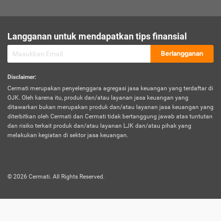
sesuai polis asuransi.
Visa:
Langganan untuk mendapatkan tips finansial
Dokumen bukti jika seseorang boleh melakukan kunjungan ke
sebuah negara tertentu.
Berlangganan
Disclaimer
:
Cermati merupakan penyelenggara agregasi jasa keuangan yang terdaftar di
OJK. Oleh karena itu, produk dan/atau layanan jasa keuangan yang
ditawarkan bukan merupakan produk dan/atau layanan jasa keuangan yang
diterbitkan oleh Cermati dan Cermati tidak bertanggung jawab atas tuntutan
dan risiko terkait produk dan/atau layanan LJK dan/atau pihak yang
melakukan kegiatan di sektor jasa keuangan.
©
2026
Cermati. All Rights Reserved.