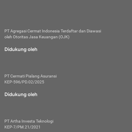
bertanggung jawab membayar premi.
Premi:
Jumlah biaya asuransi yang harus dibayarkan oleh pihak
penanggung.
PT Agregasi Cermat Indonesia
Terdaftar dan Diawasi
oleh Otoritas Jasa Keuangan (OJK)
Polis:
Perjanjian tertulis pihak pemilik polis dengan perusahaan
Didukung oleh
asuransi terkait hak serta kewajiban mengenai asuransi.
Risiko:
Kerugian atau masalah yang mungkin dialami pihak
PT Cermati Pialang Asuransi
tertanggung.
KEP-596/PD.02/2025
Secondary Benefit:
Didukung oleh
Perlindungan atau manfaat tambahan yang dapat diterima
pihak nasabah asuransi dengan menambah biaya premi
yang harus dibayar.
PT Artha Investa Teknologi
Tertanggung:
KEP-7/PM.21/2021
Pihak atau orang yang mendapatkan jaminan perlindungan