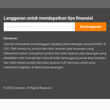
sesuai polis asuransi.
Visa:
Langganan untuk mendapatkan tips finansial
Dokumen bukti jika seseorang boleh melakukan kunjungan ke
sebuah negara tertentu.
Berlangganan
Disclaimer
:
Cermati merupakan penyelenggara agregasi jasa keuangan yang terdaftar di
OJK. Oleh karena itu, produk dan/atau layanan jasa keuangan yang
ditawarkan bukan merupakan produk dan/atau layanan jasa keuangan yang
diterbitkan oleh Cermati dan Cermati tidak bertanggung jawab atas tuntutan
dan risiko terkait produk dan/atau layanan LJK dan/atau pihak yang
melakukan kegiatan di sektor jasa keuangan.
©
2026
Cermati. All Rights Reserved.