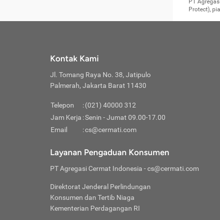
Surat 
tujuan
Reimb
PT Agregasi
berikutny
Asura
membel
Aktuar
perlu dip
Protect), p
pekerja
Perli
perjal
metode p
Asuran
Anda c
Pihak 
alasan
syarat
Jika m
Asuran
sudah 
Jangan
menyer
asuran
luar ne
kebutu
sama.
Jangan
Itiner
Jika A
menamb
Pahami
Cermati
Benefi
Anda k
mencari
harus 
passw
kebutu
Kontak Kami
tangga
profess
Manfaa
mengin
Jaga K
terha
ditulis
berjal
pengga
Jl. Tomang Raya No. 38, Jatipulo
perjal
Jangan
perjal
Palmerah, Jakarta Barat 11430
pihak-
Boardi
perjal
Janga
Kartu 
Luas P
Telepon
:
(021) 40000 312
Jangan
perjal
manapu
Jam Kerja
:
Senin - Jumat 09.00-17.00
Connec
berbah
Waspad
Email
:
cs@cermati.com
Penerb
akan m
Hati-h
Kondis
mengat
Delay:
Layanan Pengaduan Konsumen
dan pa
terverif
Keterl
ada se
Inst
PT Agregasi Cermat Indonesia
- cs@cermati.com
menyem
Face
Klaim 
saja A
Gunaka
Direktorat Jenderal Perlindungan
yang j
Permin
Unduh
Konsumen dan Tertib Niaga
hal in
website
dijanj
Kementerian Perdagangan RI
awal d
Waspad