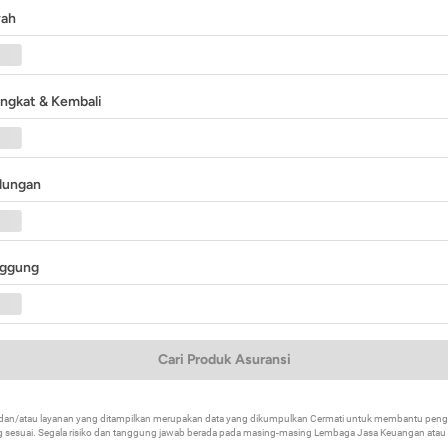
yah
angkat & Kembali
ndungan
nggung
Cari Produk Asuransi
k dan/atau layanan yang ditampilkan merupakan data yang dikumpulkan Cermati untuk membantu p
 sesuai. Segala risiko dan tanggung jawab berada pada masing-masing Lembaga Jasa Keuangan atau mi