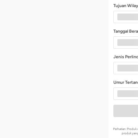
Tujuan Wila
Tanggal Ber
Jenis Perli
Umur Terta
Perhatian: Produ
produk yang