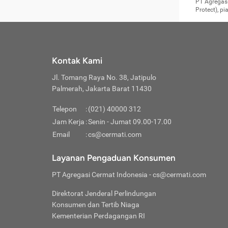
Surat 
tujuan
Reimb
PT Agregasi
berikutny
Asura
membel
Aktuar
perlu dip
Protect), p
pekerja
Perli
perjal
metode p
Asuran
Anda c
Pihak 
alasan
syarat
Jika m
Asuran
sudah 
Jangan
menyer
asuran
luar ne
kebutu
sama.
Jangan
Itiner
Jika A
menamb
Pahami
Cermati
Benefi
Anda k
mencari
harus 
passw
kebutu
Kontak Kami
tangga
profess
Manfaa
mengin
Jaga K
terha
ditulis
berjal
pengga
Jl. Tomang Raya No. 38, Jatipulo
perjal
Jangan
perjal
Palmerah, Jakarta Barat 11430
pihak-
Boardi
perjal
Janga
Kartu 
Luas P
Telepon
:
(021) 40000 312
Jangan
perjal
manapu
Jam Kerja
:
Senin - Jumat 09.00-17.00
Connec
berbah
Waspad
Email
:
cs@cermati.com
Penerb
akan m
Hati-h
Kondis
mengat
Delay:
Layanan Pengaduan Konsumen
dan pa
terverif
Keterl
ada se
Inst
PT Agregasi Cermat Indonesia
- cs@cermati.com
menyem
Face
Klaim 
saja A
Gunaka
Direktorat Jenderal Perlindungan
yang j
Permin
Unduh
Konsumen dan Tertib Niaga
hal in
website
dijanj
Kementerian Perdagangan RI
awal d
Waspad