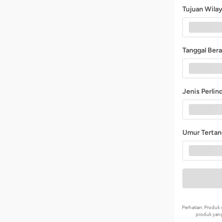
Tujuan Wila
Tanggal Ber
Jenis Perli
Umur Terta
Perhatian: Produ
produk yang