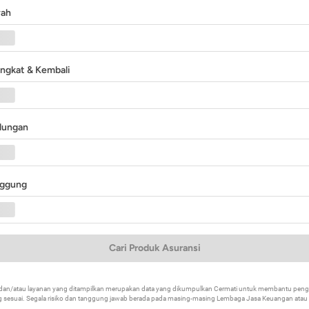
yah
angkat & Kembali
ndungan
nggung
Cari Produk Asuransi
k dan/atau layanan yang ditampilkan merupakan data yang dikumpulkan Cermati untuk membantu p
 sesuai. Segala risiko dan tanggung jawab berada pada masing-masing Lembaga Jasa Keuangan atau mi