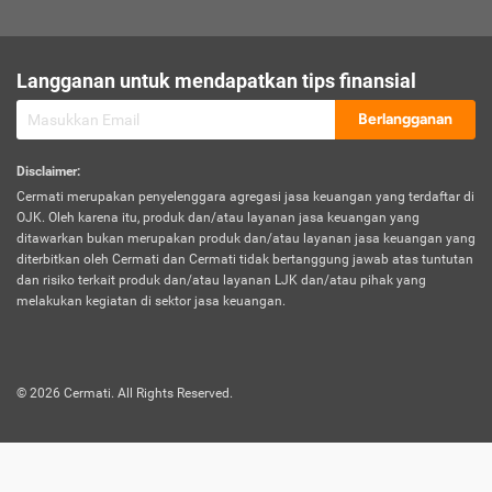
sesuai polis asuransi.
Visa:
Langganan untuk mendapatkan tips finansial
Dokumen bukti jika seseorang boleh melakukan kunjungan ke
sebuah negara tertentu.
Berlangganan
Disclaimer
:
Cermati merupakan penyelenggara agregasi jasa keuangan yang terdaftar di
OJK. Oleh karena itu, produk dan/atau layanan jasa keuangan yang
ditawarkan bukan merupakan produk dan/atau layanan jasa keuangan yang
diterbitkan oleh Cermati dan Cermati tidak bertanggung jawab atas tuntutan
dan risiko terkait produk dan/atau layanan LJK dan/atau pihak yang
melakukan kegiatan di sektor jasa keuangan.
©
2026
Cermati. All Rights Reserved.