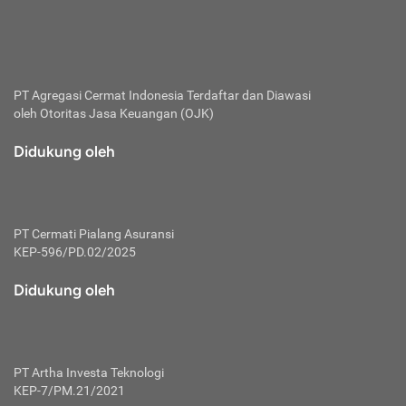
bertanggung jawab membayar premi.
Premi:
Jumlah biaya asuransi yang harus dibayarkan oleh pihak
penanggung.
PT Agregasi Cermat Indonesia
Terdaftar dan Diawasi
oleh Otoritas Jasa Keuangan (OJK)
Polis:
Perjanjian tertulis pihak pemilik polis dengan perusahaan
Didukung oleh
asuransi terkait hak serta kewajiban mengenai asuransi.
Risiko:
Kerugian atau masalah yang mungkin dialami pihak
PT Cermati Pialang Asuransi
tertanggung.
KEP-596/PD.02/2025
Secondary Benefit:
Didukung oleh
Perlindungan atau manfaat tambahan yang dapat diterima
pihak nasabah asuransi dengan menambah biaya premi
yang harus dibayar.
PT Artha Investa Teknologi
Tertanggung:
KEP-7/PM.21/2021
Pihak atau orang yang mendapatkan jaminan perlindungan