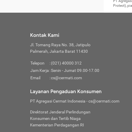
Surat 
tujuan
Reimb
PT Agregasi
berikutny
Asura
membel
Aktuar
perlu dip
Protect), p
pekerja
Perli
perjal
metode p
Asuran
Anda c
Pihak 
alasan
syarat
Jika m
Asuran
sudah 
Jangan
menyer
asuran
luar ne
kebutu
sama.
Jangan
Itiner
Jika A
menamb
Pahami
Cermati
Benefi
Anda k
mencari
harus 
passw
kebutu
Kontak Kami
tangga
profess
Manfaa
mengin
Jaga K
terha
ditulis
berjal
pengga
Jl. Tomang Raya No. 38, Jatipulo
perjal
Jangan
perjal
Palmerah, Jakarta Barat 11430
pihak-
Boardi
perjal
Janga
Kartu 
Luas P
Telepon
:
(021) 40000 312
Jangan
perjal
manapu
Jam Kerja
:
Senin - Jumat 09.00-17.00
Connec
berbah
Waspad
Email
:
cs@cermati.com
Penerb
akan m
Hati-h
Kondis
mengat
Delay:
Layanan Pengaduan Konsumen
dan pa
terverif
Keterl
ada se
Inst
PT Agregasi Cermat Indonesia
- cs@cermati.com
menyem
Face
Klaim 
saja A
Gunaka
Direktorat Jenderal Perlindungan
yang j
Permin
Unduh
Konsumen dan Tertib Niaga
hal in
website
dijanj
Kementerian Perdagangan RI
awal d
Waspad