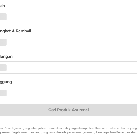
yah
angkat & Kembali
ndungan
nggung
Cari Produk Asuransi
k dan/atau layanan yang ditampilkan merupakan data yang dikumpulkan Cermati untuk membantu p
 sesuai. Segala risiko dan tanggung jawab berada pada masing-masing Lembaga Jasa Keuangan atau mi