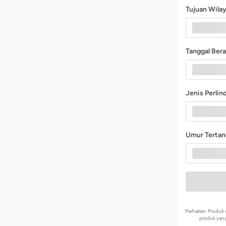
Tujuan Wila
Tanggal Ber
Jenis Perli
Umur Terta
Perhatian: Produ
produk yang