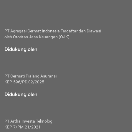
bertanggung jawab membayar premi.
Premi:
Jumlah biaya asuransi yang harus dibayarkan oleh pihak
penanggung.
PT Agregasi Cermat Indonesia
Terdaftar dan Diawasi
oleh Otoritas Jasa Keuangan (OJK)
Polis:
Perjanjian tertulis pihak pemilik polis dengan perusahaan
Didukung oleh
asuransi terkait hak serta kewajiban mengenai asuransi.
Risiko:
Kerugian atau masalah yang mungkin dialami pihak
PT Cermati Pialang Asuransi
tertanggung.
KEP-596/PD.02/2025
Secondary Benefit:
Didukung oleh
Perlindungan atau manfaat tambahan yang dapat diterima
pihak nasabah asuransi dengan menambah biaya premi
yang harus dibayar.
PT Artha Investa Teknologi
Tertanggung:
KEP-7/PM.21/2021
Pihak atau orang yang mendapatkan jaminan perlindungan