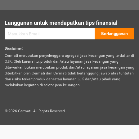
sesuai polis asuransi.
Visa:
Langganan untuk mendapatkan tips finansial
Dokumen bukti jika seseorang boleh melakukan kunjungan ke
sebuah negara tertentu.
Berlangganan
Disclaimer
:
Cermati merupakan penyelenggara agregasi jasa keuangan yang terdaftar di
OJK. Oleh karena itu, produk dan/atau layanan jasa keuangan yang
ditawarkan bukan merupakan produk dan/atau layanan jasa keuangan yang
diterbitkan oleh Cermati dan Cermati tidak bertanggung jawab atas tuntutan
dan risiko terkait produk dan/atau layanan LJK dan/atau pihak yang
melakukan kegiatan di sektor jasa keuangan.
©
2026
Cermati. All Rights Reserved.