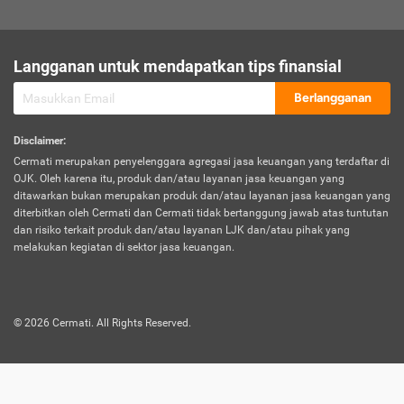
sesuai polis asuransi.
Visa:
Langganan untuk mendapatkan tips finansial
Dokumen bukti jika seseorang boleh melakukan kunjungan ke
sebuah negara tertentu.
Berlangganan
Disclaimer
:
Cermati merupakan penyelenggara agregasi jasa keuangan yang terdaftar di
OJK. Oleh karena itu, produk dan/atau layanan jasa keuangan yang
ditawarkan bukan merupakan produk dan/atau layanan jasa keuangan yang
diterbitkan oleh Cermati dan Cermati tidak bertanggung jawab atas tuntutan
dan risiko terkait produk dan/atau layanan LJK dan/atau pihak yang
melakukan kegiatan di sektor jasa keuangan.
©
2026
Cermati. All Rights Reserved.