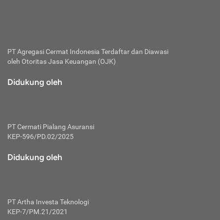
bertanggung jawab membayar premi.
Premi:
Jumlah biaya asuransi yang harus dibayarkan oleh pihak
penanggung.
PT Agregasi Cermat Indonesia
Terdaftar dan Diawasi
oleh Otoritas Jasa Keuangan (OJK)
Polis:
Perjanjian tertulis pihak pemilik polis dengan perusahaan
Didukung oleh
asuransi terkait hak serta kewajiban mengenai asuransi.
Risiko:
Kerugian atau masalah yang mungkin dialami pihak
PT Cermati Pialang Asuransi
tertanggung.
KEP-596/PD.02/2025
Secondary Benefit:
Didukung oleh
Perlindungan atau manfaat tambahan yang dapat diterima
pihak nasabah asuransi dengan menambah biaya premi
yang harus dibayar.
PT Artha Investa Teknologi
Tertanggung:
KEP-7/PM.21/2021
Pihak atau orang yang mendapatkan jaminan perlindungan