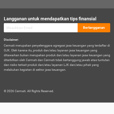
sesuai polis asuransi.
Visa:
Langganan untuk mendapatkan tips finansial
Dokumen bukti jika seseorang boleh melakukan kunjungan ke
sebuah negara tertentu.
Berlangganan
Disclaimer
:
Cermati merupakan penyelenggara agregasi jasa keuangan yang terdaftar di
OJK. Oleh karena itu, produk dan/atau layanan jasa keuangan yang
ditawarkan bukan merupakan produk dan/atau layanan jasa keuangan yang
diterbitkan oleh Cermati dan Cermati tidak bertanggung jawab atas tuntutan
dan risiko terkait produk dan/atau layanan LJK dan/atau pihak yang
melakukan kegiatan di sektor jasa keuangan.
©
2026
Cermati. All Rights Reserved.