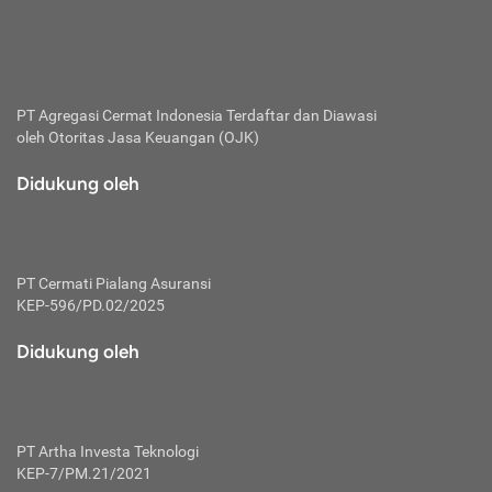
bertanggung jawab membayar premi.
Premi:
Jumlah biaya asuransi yang harus dibayarkan oleh pihak
penanggung.
PT Agregasi Cermat Indonesia
Terdaftar dan Diawasi
oleh Otoritas Jasa Keuangan (OJK)
Polis:
Perjanjian tertulis pihak pemilik polis dengan perusahaan
Didukung oleh
asuransi terkait hak serta kewajiban mengenai asuransi.
Risiko:
Kerugian atau masalah yang mungkin dialami pihak
PT Cermati Pialang Asuransi
tertanggung.
KEP-596/PD.02/2025
Secondary Benefit:
Didukung oleh
Perlindungan atau manfaat tambahan yang dapat diterima
pihak nasabah asuransi dengan menambah biaya premi
yang harus dibayar.
PT Artha Investa Teknologi
Tertanggung:
KEP-7/PM.21/2021
Pihak atau orang yang mendapatkan jaminan perlindungan