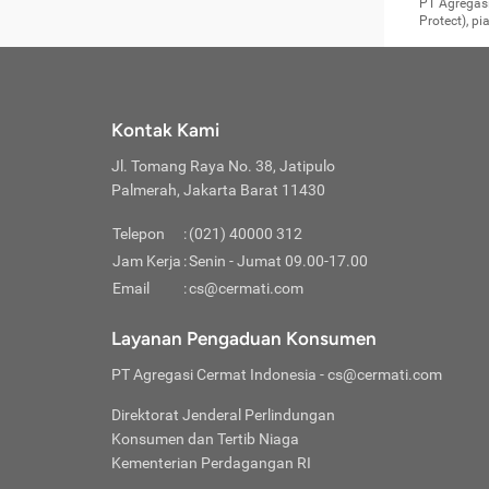
Surat 
tujuan
Reimb
PT Agregasi
berikutny
Asura
membel
Aktuar
perlu dip
Protect), p
pekerja
Perli
perjal
metode p
Asuran
Anda c
Pihak 
alasan
syarat
Jika m
Asuran
sudah 
Jangan
menyer
asuran
luar ne
kebutu
sama.
Jangan
Itiner
Jika A
menamb
Pahami
Cermati
Benefi
Anda k
mencari
harus 
passw
kebutu
Kontak Kami
tangga
profess
Manfaa
mengin
Jaga K
terha
ditulis
berjal
pengga
Jl. Tomang Raya No. 38, Jatipulo
perjal
Jangan
perjal
Palmerah, Jakarta Barat 11430
pihak-
Boardi
perjal
Janga
Kartu 
Luas P
Telepon
:
(021) 40000 312
Jangan
perjal
manapu
Jam Kerja
:
Senin - Jumat 09.00-17.00
Connec
berbah
Waspad
Email
:
cs@cermati.com
Penerb
akan m
Hati-h
Kondis
mengat
Delay:
Layanan Pengaduan Konsumen
dan pa
terverif
Keterl
ada se
Inst
PT Agregasi Cermat Indonesia
- cs@cermati.com
menyem
Face
Klaim 
saja A
Gunaka
Direktorat Jenderal Perlindungan
yang j
Permin
Unduh
Konsumen dan Tertib Niaga
hal in
website
dijanj
Kementerian Perdagangan RI
awal d
Waspad