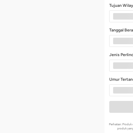
Tujuan Wila
Tanggal Ber
Jenis Perli
Umur Terta
Perhatian: Produ
produk yang