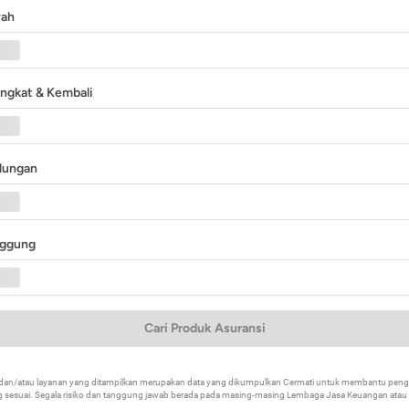
yah
angkat & Kembali
ndungan
nggung
Cari Produk Asuransi
k dan/atau layanan yang ditampilkan merupakan data yang dikumpulkan Cermati untuk membantu p
 sesuai. Segala risiko dan tanggung jawab berada pada masing-masing Lembaga Jasa Keuangan atau mi