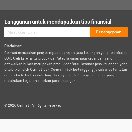
sesuai polis asuransi.
Visa:
Langganan untuk mendapatkan tips finansial
Dokumen bukti jika seseorang boleh melakukan kunjungan ke
sebuah negara tertentu.
Berlangganan
Disclaimer
:
Cermati merupakan penyelenggara agregasi jasa keuangan yang terdaftar di
OJK. Oleh karena itu, produk dan/atau layanan jasa keuangan yang
ditawarkan bukan merupakan produk dan/atau layanan jasa keuangan yang
diterbitkan oleh Cermati dan Cermati tidak bertanggung jawab atas tuntutan
dan risiko terkait produk dan/atau layanan LJK dan/atau pihak yang
melakukan kegiatan di sektor jasa keuangan.
©
2026
Cermati. All Rights Reserved.