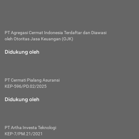
bertanggung jawab membayar premi.
Premi:
Jumlah biaya asuransi yang harus dibayarkan oleh pihak
penanggung.
PT Agregasi Cermat Indonesia
Terdaftar dan Diawasi
oleh Otoritas Jasa Keuangan (OJK)
Polis:
Perjanjian tertulis pihak pemilik polis dengan perusahaan
Didukung oleh
asuransi terkait hak serta kewajiban mengenai asuransi.
Risiko:
Kerugian atau masalah yang mungkin dialami pihak
PT Cermati Pialang Asuransi
tertanggung.
KEP-596/PD.02/2025
Secondary Benefit:
Didukung oleh
Perlindungan atau manfaat tambahan yang dapat diterima
pihak nasabah asuransi dengan menambah biaya premi
yang harus dibayar.
PT Artha Investa Teknologi
Tertanggung:
KEP-7/PM.21/2021
Pihak atau orang yang mendapatkan jaminan perlindungan