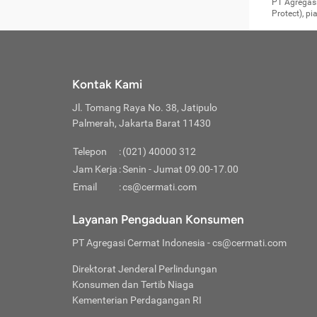
Surat 
tujuan
Reimb
PT Agregasi
berikutny
Asura
membel
Aktuar
perlu dip
Protect), p
pekerja
Perli
perjal
metode p
Asuran
Anda c
Pihak 
alasan
syarat
Jika m
Asuran
sudah 
Jangan
menyer
asuran
luar ne
kebutu
sama.
Jangan
Itiner
Jika A
menamb
Pahami
Cermati
Benefi
Anda k
mencari
harus 
passw
kebutu
Kontak Kami
tangga
profess
Manfaa
mengin
Jaga K
terha
ditulis
berjal
pengga
Jl. Tomang Raya No. 38, Jatipulo
perjal
Jangan
perjal
Palmerah, Jakarta Barat 11430
pihak-
Boardi
perjal
Janga
Kartu 
Luas P
Telepon
:
(021) 40000 312
Jangan
perjal
manapu
Jam Kerja
:
Senin - Jumat 09.00-17.00
Connec
berbah
Waspad
Email
:
cs@cermati.com
Penerb
akan m
Hati-h
Kondis
mengat
Delay:
Layanan Pengaduan Konsumen
dan pa
terverif
Keterl
ada se
Inst
PT Agregasi Cermat Indonesia
- cs@cermati.com
menyem
Face
Klaim 
saja A
Gunaka
Direktorat Jenderal Perlindungan
yang j
Permin
Unduh
Konsumen dan Tertib Niaga
hal in
website
dijanj
Kementerian Perdagangan RI
awal d
Waspad