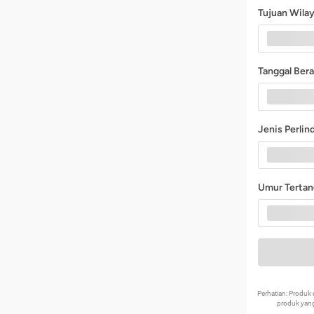
Tujuan Wila
Tanggal Ber
Jenis Perli
Umur Terta
Perhatian: Produ
produk yang