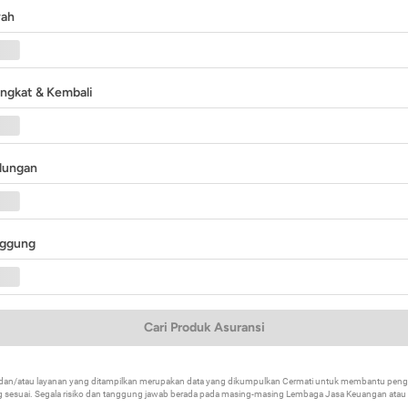
yah
angkat & Kembali
ndungan
nggung
Cari Produk Asuransi
k dan/atau layanan yang ditampilkan merupakan data yang dikumpulkan Cermati untuk membantu p
 sesuai. Segala risiko dan tanggung jawab berada pada masing-masing Lembaga Jasa Keuangan atau mi