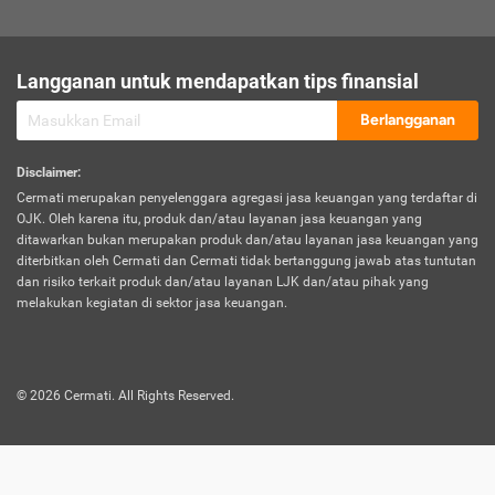
sesuai polis asuransi.
Visa:
Langganan untuk mendapatkan tips finansial
Dokumen bukti jika seseorang boleh melakukan kunjungan ke
sebuah negara tertentu.
Berlangganan
Disclaimer
:
Cermati merupakan penyelenggara agregasi jasa keuangan yang terdaftar di
OJK. Oleh karena itu, produk dan/atau layanan jasa keuangan yang
ditawarkan bukan merupakan produk dan/atau layanan jasa keuangan yang
diterbitkan oleh Cermati dan Cermati tidak bertanggung jawab atas tuntutan
dan risiko terkait produk dan/atau layanan LJK dan/atau pihak yang
melakukan kegiatan di sektor jasa keuangan.
©
2026
Cermati. All Rights Reserved.