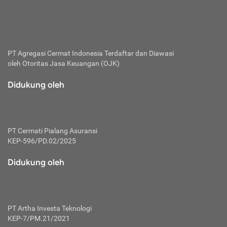
bertanggung jawab membayar premi.
Premi:
Jumlah biaya asuransi yang harus dibayarkan oleh pihak
penanggung.
PT Agregasi Cermat Indonesia
Terdaftar dan Diawasi
oleh Otoritas Jasa Keuangan (OJK)
Polis:
Perjanjian tertulis pihak pemilik polis dengan perusahaan
Didukung oleh
asuransi terkait hak serta kewajiban mengenai asuransi.
Risiko:
Kerugian atau masalah yang mungkin dialami pihak
PT Cermati Pialang Asuransi
tertanggung.
KEP-596/PD.02/2025
Secondary Benefit:
Didukung oleh
Perlindungan atau manfaat tambahan yang dapat diterima
pihak nasabah asuransi dengan menambah biaya premi
yang harus dibayar.
PT Artha Investa Teknologi
Tertanggung:
KEP-7/PM.21/2021
Pihak atau orang yang mendapatkan jaminan perlindungan