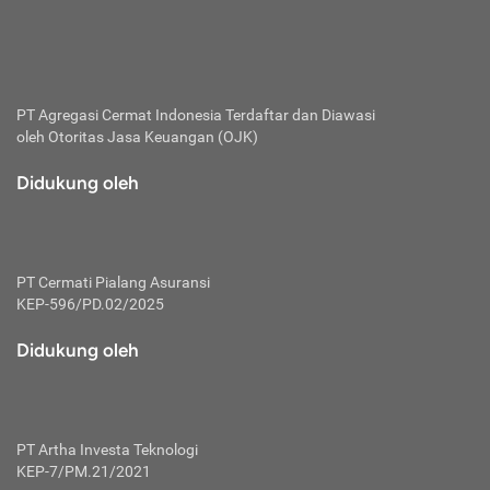
bertanggung jawab membayar premi.
Premi:
Jumlah biaya asuransi yang harus dibayarkan oleh pihak
penanggung.
PT Agregasi Cermat Indonesia
Terdaftar dan Diawasi
oleh Otoritas Jasa Keuangan (OJK)
Polis:
Perjanjian tertulis pihak pemilik polis dengan perusahaan
Didukung oleh
asuransi terkait hak serta kewajiban mengenai asuransi.
Risiko:
Kerugian atau masalah yang mungkin dialami pihak
PT Cermati Pialang Asuransi
tertanggung.
KEP-596/PD.02/2025
Secondary Benefit:
Didukung oleh
Perlindungan atau manfaat tambahan yang dapat diterima
pihak nasabah asuransi dengan menambah biaya premi
yang harus dibayar.
PT Artha Investa Teknologi
Tertanggung:
KEP-7/PM.21/2021
Pihak atau orang yang mendapatkan jaminan perlindungan