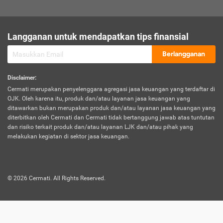
sesuai polis asuransi.
Visa:
Langganan untuk mendapatkan tips finansial
Dokumen bukti jika seseorang boleh melakukan kunjungan ke
sebuah negara tertentu.
Berlangganan
Disclaimer
:
Cermati merupakan penyelenggara agregasi jasa keuangan yang terdaftar di
OJK. Oleh karena itu, produk dan/atau layanan jasa keuangan yang
ditawarkan bukan merupakan produk dan/atau layanan jasa keuangan yang
diterbitkan oleh Cermati dan Cermati tidak bertanggung jawab atas tuntutan
dan risiko terkait produk dan/atau layanan LJK dan/atau pihak yang
melakukan kegiatan di sektor jasa keuangan.
©
2026
Cermati. All Rights Reserved.