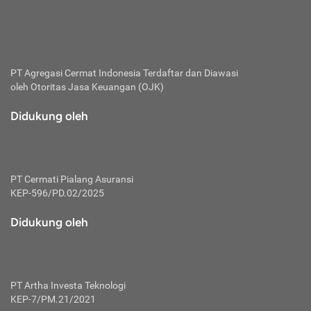
bertanggung jawab membayar premi.
Premi:
Jumlah biaya asuransi yang harus dibayarkan oleh pihak
penanggung.
PT Agregasi Cermat Indonesia
Terdaftar dan Diawasi
oleh Otoritas Jasa Keuangan (OJK)
Polis:
Perjanjian tertulis pihak pemilik polis dengan perusahaan
Didukung oleh
asuransi terkait hak serta kewajiban mengenai asuransi.
Risiko:
Kerugian atau masalah yang mungkin dialami pihak
PT Cermati Pialang Asuransi
tertanggung.
KEP-596/PD.02/2025
Secondary Benefit:
Didukung oleh
Perlindungan atau manfaat tambahan yang dapat diterima
pihak nasabah asuransi dengan menambah biaya premi
yang harus dibayar.
PT Artha Investa Teknologi
Tertanggung:
KEP-7/PM.21/2021
Pihak atau orang yang mendapatkan jaminan perlindungan