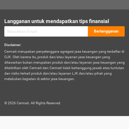
sesuai polis asuransi.
Visa:
Langganan untuk mendapatkan tips finansial
Dokumen bukti jika seseorang boleh melakukan kunjungan ke
sebuah negara tertentu.
Berlangganan
Disclaimer
:
Cermati merupakan penyelenggara agregasi jasa keuangan yang terdaftar di
OJK. Oleh karena itu, produk dan/atau layanan jasa keuangan yang
ditawarkan bukan merupakan produk dan/atau layanan jasa keuangan yang
diterbitkan oleh Cermati dan Cermati tidak bertanggung jawab atas tuntutan
dan risiko terkait produk dan/atau layanan LJK dan/atau pihak yang
melakukan kegiatan di sektor jasa keuangan.
©
2026
Cermati. All Rights Reserved.