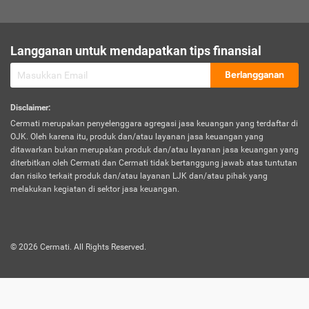
sesuai polis asuransi.
Visa:
Langganan untuk mendapatkan tips finansial
Dokumen bukti jika seseorang boleh melakukan kunjungan ke
sebuah negara tertentu.
Berlangganan
Disclaimer
:
Cermati merupakan penyelenggara agregasi jasa keuangan yang terdaftar di
OJK. Oleh karena itu, produk dan/atau layanan jasa keuangan yang
ditawarkan bukan merupakan produk dan/atau layanan jasa keuangan yang
diterbitkan oleh Cermati dan Cermati tidak bertanggung jawab atas tuntutan
dan risiko terkait produk dan/atau layanan LJK dan/atau pihak yang
melakukan kegiatan di sektor jasa keuangan.
©
2026
Cermati. All Rights Reserved.