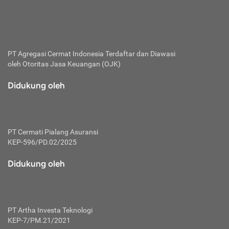
bertanggung jawab membayar premi.
Premi:
Jumlah biaya asuransi yang harus dibayarkan oleh pihak
penanggung.
PT Agregasi Cermat Indonesia
Terdaftar dan Diawasi
oleh Otoritas Jasa Keuangan (OJK)
Polis:
Perjanjian tertulis pihak pemilik polis dengan perusahaan
Didukung oleh
asuransi terkait hak serta kewajiban mengenai asuransi.
Risiko:
Kerugian atau masalah yang mungkin dialami pihak
PT Cermati Pialang Asuransi
tertanggung.
KEP-596/PD.02/2025
Secondary Benefit:
Didukung oleh
Perlindungan atau manfaat tambahan yang dapat diterima
pihak nasabah asuransi dengan menambah biaya premi
yang harus dibayar.
PT Artha Investa Teknologi
Tertanggung:
KEP-7/PM.21/2021
Pihak atau orang yang mendapatkan jaminan perlindungan