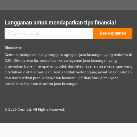
sesuai polis asuransi.
Visa:
Langganan untuk mendapatkan tips finansial
Dokumen bukti jika seseorang boleh melakukan kunjungan ke
sebuah negara tertentu.
Berlangganan
Disclaimer
:
Cermati merupakan penyelenggara agregasi jasa keuangan yang terdaftar di
OJK. Oleh karena itu, produk dan/atau layanan jasa keuangan yang
ditawarkan bukan merupakan produk dan/atau layanan jasa keuangan yang
diterbitkan oleh Cermati dan Cermati tidak bertanggung jawab atas tuntutan
dan risiko terkait produk dan/atau layanan LJK dan/atau pihak yang
melakukan kegiatan di sektor jasa keuangan.
©
2026
Cermati. All Rights Reserved.