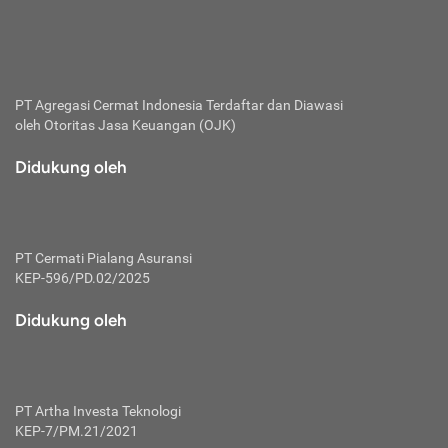
bertanggung jawab membayar premi.
Premi:
Jumlah biaya asuransi yang harus dibayarkan oleh pihak
penanggung.
PT Agregasi Cermat Indonesia
Terdaftar dan Diawasi
oleh Otoritas Jasa Keuangan (OJK)
Polis:
Perjanjian tertulis pihak pemilik polis dengan perusahaan
Didukung oleh
asuransi terkait hak serta kewajiban mengenai asuransi.
Risiko:
Kerugian atau masalah yang mungkin dialami pihak
PT Cermati Pialang Asuransi
tertanggung.
KEP-596/PD.02/2025
Secondary Benefit:
Didukung oleh
Perlindungan atau manfaat tambahan yang dapat diterima
pihak nasabah asuransi dengan menambah biaya premi
yang harus dibayar.
PT Artha Investa Teknologi
Tertanggung:
KEP-7/PM.21/2021
Pihak atau orang yang mendapatkan jaminan perlindungan