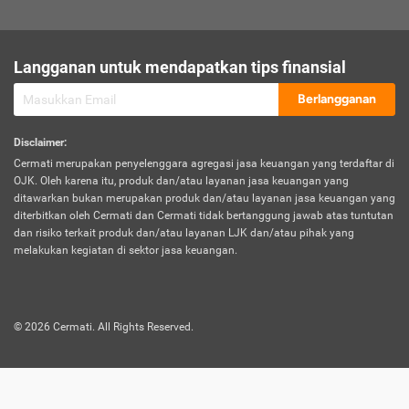
sesuai polis asuransi.
Visa:
Langganan untuk mendapatkan tips finansial
Dokumen bukti jika seseorang boleh melakukan kunjungan ke
sebuah negara tertentu.
Berlangganan
Disclaimer
:
Cermati merupakan penyelenggara agregasi jasa keuangan yang terdaftar di
OJK. Oleh karena itu, produk dan/atau layanan jasa keuangan yang
ditawarkan bukan merupakan produk dan/atau layanan jasa keuangan yang
diterbitkan oleh Cermati dan Cermati tidak bertanggung jawab atas tuntutan
dan risiko terkait produk dan/atau layanan LJK dan/atau pihak yang
melakukan kegiatan di sektor jasa keuangan.
©
2026
Cermati. All Rights Reserved.