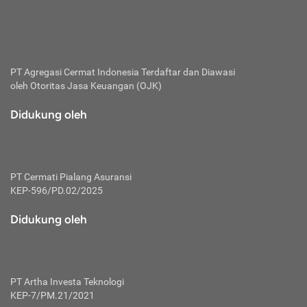
bertanggung jawab membayar premi.
Premi:
Jumlah biaya asuransi yang harus dibayarkan oleh pihak
penanggung.
PT Agregasi Cermat Indonesia
Terdaftar dan Diawasi
oleh Otoritas Jasa Keuangan (OJK)
Polis:
Perjanjian tertulis pihak pemilik polis dengan perusahaan
Didukung oleh
asuransi terkait hak serta kewajiban mengenai asuransi.
Risiko:
Kerugian atau masalah yang mungkin dialami pihak
PT Cermati Pialang Asuransi
tertanggung.
KEP-596/PD.02/2025
Secondary Benefit:
Didukung oleh
Perlindungan atau manfaat tambahan yang dapat diterima
pihak nasabah asuransi dengan menambah biaya premi
yang harus dibayar.
PT Artha Investa Teknologi
Tertanggung:
KEP-7/PM.21/2021
Pihak atau orang yang mendapatkan jaminan perlindungan