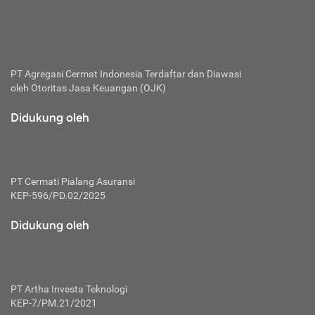
bertanggung jawab membayar premi.
Premi:
Jumlah biaya asuransi yang harus dibayarkan oleh pihak
penanggung.
PT Agregasi Cermat Indonesia
Terdaftar dan Diawasi
oleh Otoritas Jasa Keuangan (OJK)
Polis:
Perjanjian tertulis pihak pemilik polis dengan perusahaan
Didukung oleh
asuransi terkait hak serta kewajiban mengenai asuransi.
Risiko:
Kerugian atau masalah yang mungkin dialami pihak
PT Cermati Pialang Asuransi
tertanggung.
KEP-596/PD.02/2025
Secondary Benefit:
Didukung oleh
Perlindungan atau manfaat tambahan yang dapat diterima
pihak nasabah asuransi dengan menambah biaya premi
yang harus dibayar.
PT Artha Investa Teknologi
Tertanggung:
KEP-7/PM.21/2021
Pihak atau orang yang mendapatkan jaminan perlindungan