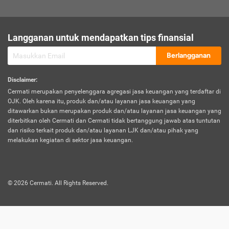
sesuai polis asuransi.
Visa:
Langganan untuk mendapatkan tips finansial
Dokumen bukti jika seseorang boleh melakukan kunjungan ke
sebuah negara tertentu.
Berlangganan
Disclaimer
:
Cermati merupakan penyelenggara agregasi jasa keuangan yang terdaftar di
OJK. Oleh karena itu, produk dan/atau layanan jasa keuangan yang
ditawarkan bukan merupakan produk dan/atau layanan jasa keuangan yang
diterbitkan oleh Cermati dan Cermati tidak bertanggung jawab atas tuntutan
dan risiko terkait produk dan/atau layanan LJK dan/atau pihak yang
melakukan kegiatan di sektor jasa keuangan.
©
2026
Cermati. All Rights Reserved.