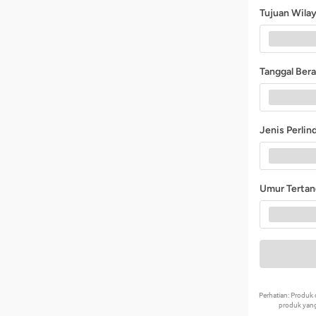
Tujuan Wila
Tanggal Ber
Jenis Perli
Umur Terta
Perhatian: Produ
produk yang