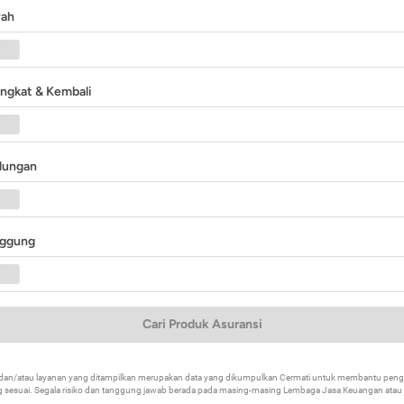
yah
angkat & Kembali
ndungan
nggung
Cari Produk Asuransi
k dan/atau layanan yang ditampilkan merupakan data yang dikumpulkan Cermati untuk membantu p
 sesuai. Segala risiko dan tanggung jawab berada pada masing-masing Lembaga Jasa Keuangan atau mi