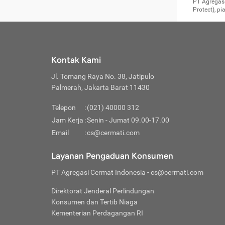
Surat 
tujuan
Reimb
PT Agregasi
berikutny
Asura
membel
Aktuar
perlu dip
Protect), p
pekerja
Perli
perjal
metode p
Asuran
Anda c
Pihak 
alasan
syarat
Jika m
Asuran
sudah 
Jangan
menyer
asuran
luar ne
kebutu
sama.
Jangan
Itiner
Jika A
menamb
Pahami
Cermati
Benefi
Anda k
mencari
harus 
passw
kebutu
Kontak Kami
tangga
profess
Manfaa
mengin
Jaga K
terha
ditulis
berjal
pengga
Jl. Tomang Raya No. 38, Jatipulo
perjal
Jangan
perjal
Palmerah, Jakarta Barat 11430
pihak-
Boardi
perjal
Janga
Kartu 
Luas P
Telepon
:
(021) 40000 312
Jangan
perjal
manapu
Jam Kerja
:
Senin - Jumat 09.00-17.00
Connec
berbah
Waspad
Email
:
cs@cermati.com
Penerb
akan m
Hati-h
Kondis
mengat
Delay:
Layanan Pengaduan Konsumen
dan pa
terverif
Keterl
ada se
Inst
PT Agregasi Cermat Indonesia
- cs@cermati.com
menyem
Face
Klaim 
saja A
Gunaka
Direktorat Jenderal Perlindungan
yang j
Permin
Unduh
Konsumen dan Tertib Niaga
hal in
website
dijanj
Kementerian Perdagangan RI
awal d
Waspad