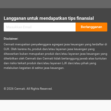
sesuai polis asuransi.
Visa:
Langganan untuk mendapatkan tips finansial
Dokumen bukti jika seseorang boleh melakukan kunjungan ke
sebuah negara tertentu.
Berlangganan
Disclaimer
:
Cermati merupakan penyelenggara agregasi jasa keuangan yang terdaftar di
OJK. Oleh karena itu, produk dan/atau layanan jasa keuangan yang
ditawarkan bukan merupakan produk dan/atau layanan jasa keuangan yang
diterbitkan oleh Cermati dan Cermati tidak bertanggung jawab atas tuntutan
dan risiko terkait produk dan/atau layanan LJK dan/atau pihak yang
melakukan kegiatan di sektor jasa keuangan.
©
2026
Cermati. All Rights Reserved.