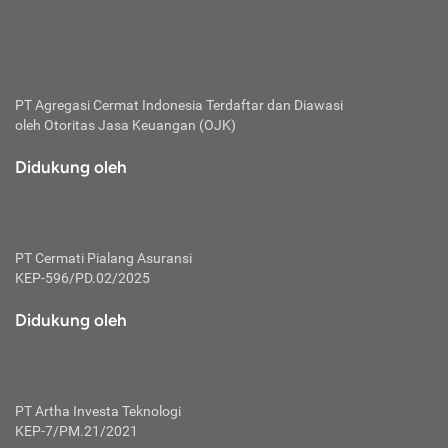
bertanggung jawab membayar premi.
Premi:
Jumlah biaya asuransi yang harus dibayarkan oleh pihak
penanggung.
PT Agregasi Cermat Indonesia
Terdaftar dan Diawasi
oleh Otoritas Jasa Keuangan (OJK)
Polis:
Perjanjian tertulis pihak pemilik polis dengan perusahaan
Didukung oleh
asuransi terkait hak serta kewajiban mengenai asuransi.
Risiko:
Kerugian atau masalah yang mungkin dialami pihak
PT Cermati Pialang Asuransi
tertanggung.
KEP-596/PD.02/2025
Secondary Benefit:
Didukung oleh
Perlindungan atau manfaat tambahan yang dapat diterima
pihak nasabah asuransi dengan menambah biaya premi
yang harus dibayar.
PT Artha Investa Teknologi
Tertanggung:
KEP-7/PM.21/2021
Pihak atau orang yang mendapatkan jaminan perlindungan