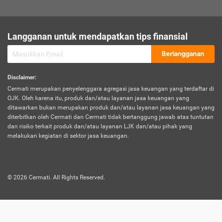
sesuai polis asuransi.
Visa:
Langganan untuk mendapatkan tips finansial
Dokumen bukti jika seseorang boleh melakukan kunjungan ke
sebuah negara tertentu.
Berlangganan
Disclaimer
:
Cermati merupakan penyelenggara agregasi jasa keuangan yang terdaftar di
OJK. Oleh karena itu, produk dan/atau layanan jasa keuangan yang
ditawarkan bukan merupakan produk dan/atau layanan jasa keuangan yang
diterbitkan oleh Cermati dan Cermati tidak bertanggung jawab atas tuntutan
dan risiko terkait produk dan/atau layanan LJK dan/atau pihak yang
melakukan kegiatan di sektor jasa keuangan.
©
2026
Cermati. All Rights Reserved.