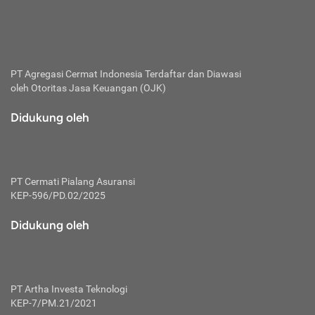
bertanggung jawab membayar premi.
Premi:
Jumlah biaya asuransi yang harus dibayarkan oleh pihak
penanggung.
PT Agregasi Cermat Indonesia
Terdaftar dan Diawasi
oleh Otoritas Jasa Keuangan (OJK)
Polis:
Perjanjian tertulis pihak pemilik polis dengan perusahaan
Didukung oleh
asuransi terkait hak serta kewajiban mengenai asuransi.
Risiko:
Kerugian atau masalah yang mungkin dialami pihak
PT Cermati Pialang Asuransi
tertanggung.
KEP-596/PD.02/2025
Secondary Benefit:
Didukung oleh
Perlindungan atau manfaat tambahan yang dapat diterima
pihak nasabah asuransi dengan menambah biaya premi
yang harus dibayar.
PT Artha Investa Teknologi
Tertanggung:
KEP-7/PM.21/2021
Pihak atau orang yang mendapatkan jaminan perlindungan