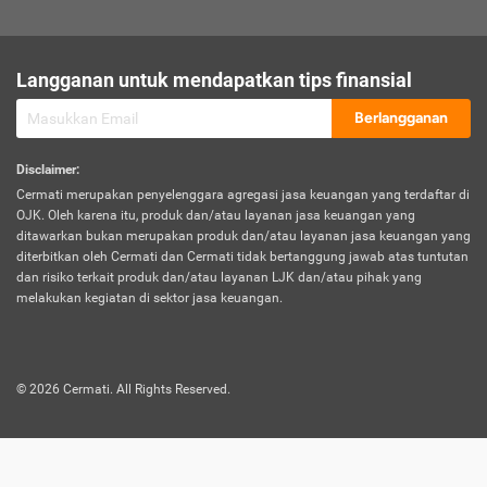
sesuai polis asuransi.
Visa:
Langganan untuk mendapatkan tips finansial
Dokumen bukti jika seseorang boleh melakukan kunjungan ke
sebuah negara tertentu.
Berlangganan
Disclaimer
:
Cermati merupakan penyelenggara agregasi jasa keuangan yang terdaftar di
OJK. Oleh karena itu, produk dan/atau layanan jasa keuangan yang
ditawarkan bukan merupakan produk dan/atau layanan jasa keuangan yang
diterbitkan oleh Cermati dan Cermati tidak bertanggung jawab atas tuntutan
dan risiko terkait produk dan/atau layanan LJK dan/atau pihak yang
melakukan kegiatan di sektor jasa keuangan.
©
2026
Cermati. All Rights Reserved.