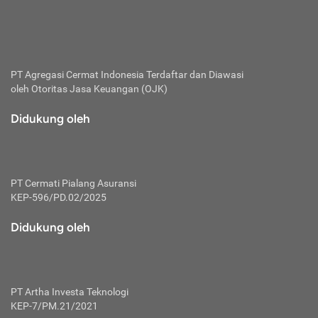
bertanggung jawab membayar premi.
Premi:
Jumlah biaya asuransi yang harus dibayarkan oleh pihak
penanggung.
PT Agregasi Cermat Indonesia
Terdaftar dan Diawasi
oleh Otoritas Jasa Keuangan (OJK)
Polis:
Perjanjian tertulis pihak pemilik polis dengan perusahaan
Didukung oleh
asuransi terkait hak serta kewajiban mengenai asuransi.
Risiko:
Kerugian atau masalah yang mungkin dialami pihak
PT Cermati Pialang Asuransi
tertanggung.
KEP-596/PD.02/2025
Secondary Benefit:
Didukung oleh
Perlindungan atau manfaat tambahan yang dapat diterima
pihak nasabah asuransi dengan menambah biaya premi
yang harus dibayar.
PT Artha Investa Teknologi
Tertanggung:
KEP-7/PM.21/2021
Pihak atau orang yang mendapatkan jaminan perlindungan