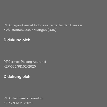
bertanggung jawab membayar premi.
Premi:
Jumlah biaya asuransi yang harus dibayarkan oleh pihak
penanggung.
PT Agregasi Cermat Indonesia
Terdaftar dan Diawasi
oleh Otoritas Jasa Keuangan (OJK)
Polis:
Perjanjian tertulis pihak pemilik polis dengan perusahaan
Didukung oleh
asuransi terkait hak serta kewajiban mengenai asuransi.
Risiko:
Kerugian atau masalah yang mungkin dialami pihak
PT Cermati Pialang Asuransi
tertanggung.
KEP-596/PD.02/2025
Secondary Benefit:
Didukung oleh
Perlindungan atau manfaat tambahan yang dapat diterima
pihak nasabah asuransi dengan menambah biaya premi
yang harus dibayar.
PT Artha Investa Teknologi
Tertanggung:
KEP-7/PM.21/2021
Pihak atau orang yang mendapatkan jaminan perlindungan