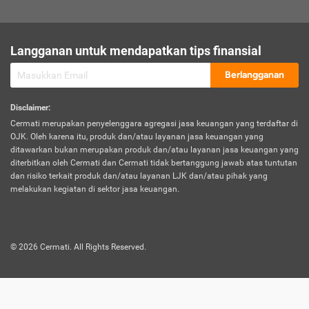
sesuai polis asuransi.
Visa:
Langganan untuk mendapatkan tips finansial
Dokumen bukti jika seseorang boleh melakukan kunjungan ke
sebuah negara tertentu.
Berlangganan
Disclaimer
:
Cermati merupakan penyelenggara agregasi jasa keuangan yang terdaftar di
OJK. Oleh karena itu, produk dan/atau layanan jasa keuangan yang
ditawarkan bukan merupakan produk dan/atau layanan jasa keuangan yang
diterbitkan oleh Cermati dan Cermati tidak bertanggung jawab atas tuntutan
dan risiko terkait produk dan/atau layanan LJK dan/atau pihak yang
melakukan kegiatan di sektor jasa keuangan.
©
2026
Cermati. All Rights Reserved.