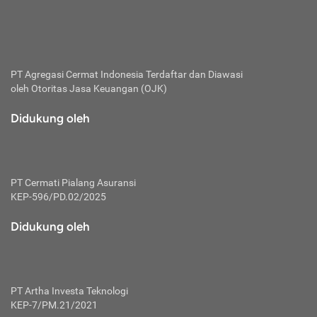
bertanggung jawab membayar premi.
Premi:
Jumlah biaya asuransi yang harus dibayarkan oleh pihak
penanggung.
PT Agregasi Cermat Indonesia
Terdaftar dan Diawasi
oleh Otoritas Jasa Keuangan (OJK)
Polis:
Perjanjian tertulis pihak pemilik polis dengan perusahaan
Didukung oleh
asuransi terkait hak serta kewajiban mengenai asuransi.
Risiko:
Kerugian atau masalah yang mungkin dialami pihak
PT Cermati Pialang Asuransi
tertanggung.
KEP-596/PD.02/2025
Secondary Benefit:
Didukung oleh
Perlindungan atau manfaat tambahan yang dapat diterima
pihak nasabah asuransi dengan menambah biaya premi
yang harus dibayar.
PT Artha Investa Teknologi
Tertanggung:
KEP-7/PM.21/2021
Pihak atau orang yang mendapatkan jaminan perlindungan