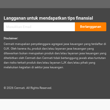
sesuai polis asuransi.
Visa:
Langganan untuk mendapatkan tips finansial
Dokumen bukti jika seseorang boleh melakukan kunjungan ke
sebuah negara tertentu.
Berlangganan
Disclaimer
:
Cermati merupakan penyelenggara agregasi jasa keuangan yang terdaftar di
OJK. Oleh karena itu, produk dan/atau layanan jasa keuangan yang
ditawarkan bukan merupakan produk dan/atau layanan jasa keuangan yang
diterbitkan oleh Cermati dan Cermati tidak bertanggung jawab atas tuntutan
dan risiko terkait produk dan/atau layanan LJK dan/atau pihak yang
melakukan kegiatan di sektor jasa keuangan.
©
2026
Cermati. All Rights Reserved.