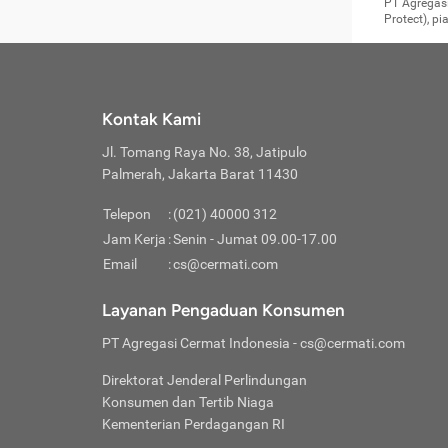
Surat 
tujuan
Reimb
PT Agregasi
berikutny
Asura
membel
Aktuar
perlu dip
Protect), p
pekerja
Perli
perjal
metode p
Asuran
Anda c
Pihak 
alasan
syarat
Jika m
Asuran
sudah 
Jangan
menyer
asuran
luar ne
kebutu
sama.
Jangan
Itiner
Jika A
menamb
Pahami
Cermati
Benefi
Anda k
mencari
harus 
passw
kebutu
Kontak Kami
tangga
profess
Manfaa
mengin
Jaga K
terha
ditulis
berjal
pengga
Jl. Tomang Raya No. 38, Jatipulo
perjal
Jangan
perjal
Palmerah, Jakarta Barat 11430
pihak-
Boardi
perjal
Janga
Kartu 
Luas P
Telepon
:
(021) 40000 312
Jangan
perjal
manapu
Jam Kerja
:
Senin - Jumat 09.00-17.00
Connec
berbah
Waspad
Email
:
cs@cermati.com
Penerb
akan m
Hati-h
Kondis
mengat
Delay:
Layanan Pengaduan Konsumen
dan pa
terverif
Keterl
ada se
Inst
PT Agregasi Cermat Indonesia
- cs@cermati.com
menyem
Face
Klaim 
saja A
Gunaka
Direktorat Jenderal Perlindungan
yang j
Permin
Unduh
Konsumen dan Tertib Niaga
hal in
website
dijanj
Kementerian Perdagangan RI
awal d
Waspad