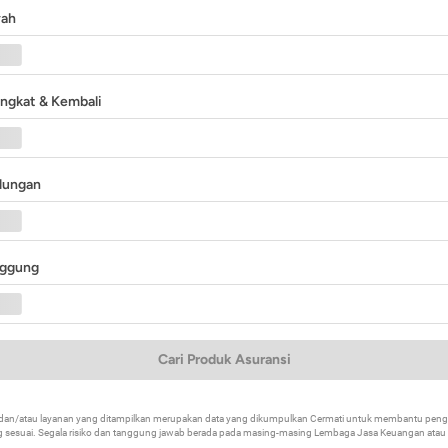
yah
angkat & Kembali
ndungan
nggung
Cari Produk Asuransi
k dan/atau layanan yang ditampilkan merupakan data yang dikumpulkan Cermati untuk membantu p
 sesuai. Segala risiko dan tanggung jawab berada pada masing-masing Lembaga Jasa Keuangan atau mi