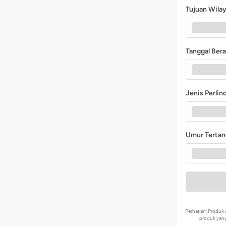
Tujuan Wila
Tanggal Ber
Jenis Perli
Umur Terta
Perhatian: Produ
produk yang