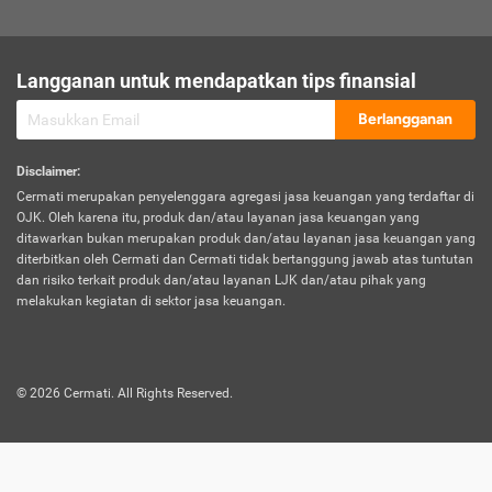
sesuai polis asuransi.
Visa:
Langganan untuk mendapatkan tips finansial
Dokumen bukti jika seseorang boleh melakukan kunjungan ke
sebuah negara tertentu.
Berlangganan
Disclaimer
:
Cermati merupakan penyelenggara agregasi jasa keuangan yang terdaftar di
OJK. Oleh karena itu, produk dan/atau layanan jasa keuangan yang
ditawarkan bukan merupakan produk dan/atau layanan jasa keuangan yang
diterbitkan oleh Cermati dan Cermati tidak bertanggung jawab atas tuntutan
dan risiko terkait produk dan/atau layanan LJK dan/atau pihak yang
melakukan kegiatan di sektor jasa keuangan.
©
2026
Cermati. All Rights Reserved.