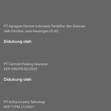
bertanggung jawab membayar premi.
Premi:
Jumlah biaya asuransi yang harus dibayarkan oleh pihak
penanggung.
PT Agregasi Cermat Indonesia
Terdaftar dan Diawasi
oleh Otoritas Jasa Keuangan (OJK)
Polis:
Perjanjian tertulis pihak pemilik polis dengan perusahaan
Didukung oleh
asuransi terkait hak serta kewajiban mengenai asuransi.
Risiko:
Kerugian atau masalah yang mungkin dialami pihak
PT Cermati Pialang Asuransi
tertanggung.
KEP-596/PD.02/2025
Secondary Benefit:
Didukung oleh
Perlindungan atau manfaat tambahan yang dapat diterima
pihak nasabah asuransi dengan menambah biaya premi
yang harus dibayar.
PT Artha Investa Teknologi
Tertanggung:
KEP-7/PM.21/2021
Pihak atau orang yang mendapatkan jaminan perlindungan