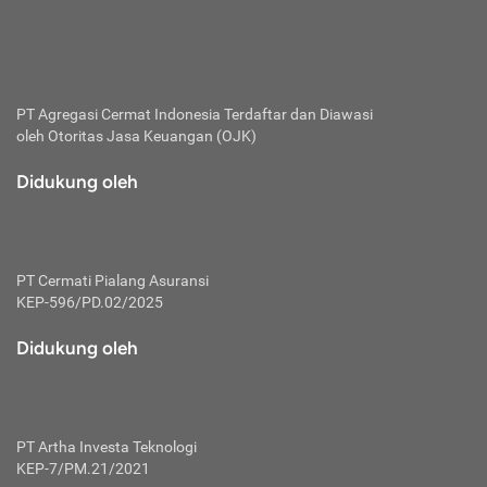
bertanggung jawab membayar premi.
Premi:
Jumlah biaya asuransi yang harus dibayarkan oleh pihak
penanggung.
PT Agregasi Cermat Indonesia
Terdaftar dan Diawasi
oleh Otoritas Jasa Keuangan (OJK)
Polis:
Perjanjian tertulis pihak pemilik polis dengan perusahaan
Didukung oleh
asuransi terkait hak serta kewajiban mengenai asuransi.
Risiko:
Kerugian atau masalah yang mungkin dialami pihak
PT Cermati Pialang Asuransi
tertanggung.
KEP-596/PD.02/2025
Secondary Benefit:
Didukung oleh
Perlindungan atau manfaat tambahan yang dapat diterima
pihak nasabah asuransi dengan menambah biaya premi
yang harus dibayar.
PT Artha Investa Teknologi
Tertanggung:
KEP-7/PM.21/2021
Pihak atau orang yang mendapatkan jaminan perlindungan