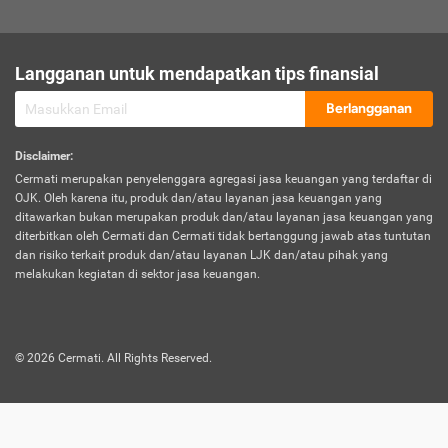
sesuai polis asuransi.
Visa:
Langganan untuk mendapatkan tips finansial
Dokumen bukti jika seseorang boleh melakukan kunjungan ke
sebuah negara tertentu.
Berlangganan
Disclaimer
:
Cermati merupakan penyelenggara agregasi jasa keuangan yang terdaftar di
OJK. Oleh karena itu, produk dan/atau layanan jasa keuangan yang
ditawarkan bukan merupakan produk dan/atau layanan jasa keuangan yang
diterbitkan oleh Cermati dan Cermati tidak bertanggung jawab atas tuntutan
dan risiko terkait produk dan/atau layanan LJK dan/atau pihak yang
melakukan kegiatan di sektor jasa keuangan.
©
2026
Cermati. All Rights Reserved.