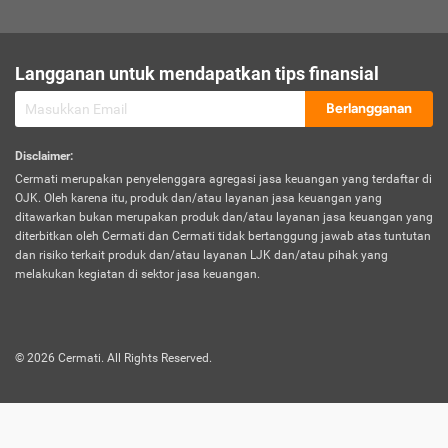
sesuai polis asuransi.
Visa:
Langganan untuk mendapatkan tips finansial
Dokumen bukti jika seseorang boleh melakukan kunjungan ke
sebuah negara tertentu.
Berlangganan
Disclaimer
:
Cermati merupakan penyelenggara agregasi jasa keuangan yang terdaftar di
OJK. Oleh karena itu, produk dan/atau layanan jasa keuangan yang
ditawarkan bukan merupakan produk dan/atau layanan jasa keuangan yang
diterbitkan oleh Cermati dan Cermati tidak bertanggung jawab atas tuntutan
dan risiko terkait produk dan/atau layanan LJK dan/atau pihak yang
melakukan kegiatan di sektor jasa keuangan.
©
2026
Cermati. All Rights Reserved.