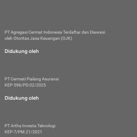
bertanggung jawab membayar premi.
Premi:
Jumlah biaya asuransi yang harus dibayarkan oleh pihak
penanggung.
PT Agregasi Cermat Indonesia
Terdaftar dan Diawasi
oleh Otoritas Jasa Keuangan (OJK)
Polis:
Perjanjian tertulis pihak pemilik polis dengan perusahaan
Didukung oleh
asuransi terkait hak serta kewajiban mengenai asuransi.
Risiko:
Kerugian atau masalah yang mungkin dialami pihak
PT Cermati Pialang Asuransi
tertanggung.
KEP-596/PD.02/2025
Secondary Benefit:
Didukung oleh
Perlindungan atau manfaat tambahan yang dapat diterima
pihak nasabah asuransi dengan menambah biaya premi
yang harus dibayar.
PT Artha Investa Teknologi
Tertanggung:
KEP-7/PM.21/2021
Pihak atau orang yang mendapatkan jaminan perlindungan