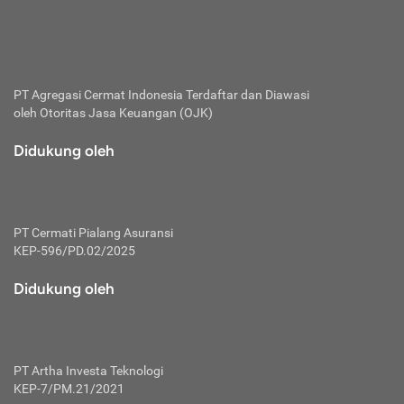
bertanggung jawab membayar premi.
Premi:
Jumlah biaya asuransi yang harus dibayarkan oleh pihak
penanggung.
PT Agregasi Cermat Indonesia
Terdaftar dan Diawasi
oleh Otoritas Jasa Keuangan (OJK)
Polis:
Perjanjian tertulis pihak pemilik polis dengan perusahaan
Didukung oleh
asuransi terkait hak serta kewajiban mengenai asuransi.
Risiko:
Kerugian atau masalah yang mungkin dialami pihak
PT Cermati Pialang Asuransi
tertanggung.
KEP-596/PD.02/2025
Secondary Benefit:
Didukung oleh
Perlindungan atau manfaat tambahan yang dapat diterima
pihak nasabah asuransi dengan menambah biaya premi
yang harus dibayar.
PT Artha Investa Teknologi
Tertanggung:
KEP-7/PM.21/2021
Pihak atau orang yang mendapatkan jaminan perlindungan