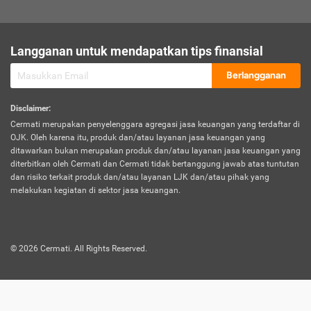
sesuai polis asuransi.
Visa:
Langganan untuk mendapatkan tips finansial
Dokumen bukti jika seseorang boleh melakukan kunjungan ke
sebuah negara tertentu.
Berlangganan
Disclaimer
:
Cermati merupakan penyelenggara agregasi jasa keuangan yang terdaftar di
OJK. Oleh karena itu, produk dan/atau layanan jasa keuangan yang
ditawarkan bukan merupakan produk dan/atau layanan jasa keuangan yang
diterbitkan oleh Cermati dan Cermati tidak bertanggung jawab atas tuntutan
dan risiko terkait produk dan/atau layanan LJK dan/atau pihak yang
melakukan kegiatan di sektor jasa keuangan.
©
2026
Cermati. All Rights Reserved.