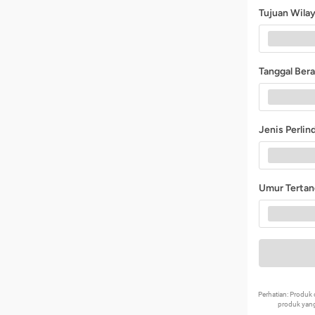
Tujuan Wila
Tanggal Ber
Jenis Perli
Umur Terta
Perhatian: Produ
produk yang