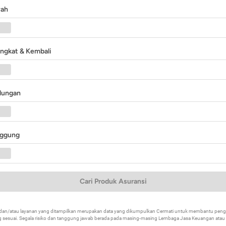
yah
angkat & Kembali
ndungan
nggung
Cari Produk Asuransi
k dan/atau layanan yang ditampilkan merupakan data yang dikumpulkan Cermati untuk membantu p
 sesuai. Segala risiko dan tanggung jawab berada pada masing-masing Lembaga Jasa Keuangan atau mi