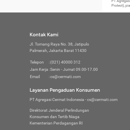
Surat 
tujuan
Reimb
PT Agregasi
berikutny
Asura
membel
Aktuar
perlu dip
Protect), p
pekerja
Perli
perjal
metode p
Asuran
Anda c
Pihak 
alasan
syarat
Jika m
Asuran
sudah 
Jangan
menyer
asuran
luar ne
kebutu
sama.
Jangan
Itiner
Jika A
menamb
Pahami
Cermati
Benefi
Anda k
mencari
harus 
passw
kebutu
Kontak Kami
tangga
profess
Manfaa
mengin
Jaga K
terha
ditulis
berjal
pengga
Jl. Tomang Raya No. 38, Jatipulo
perjal
Jangan
perjal
Palmerah, Jakarta Barat 11430
pihak-
Boardi
perjal
Janga
Kartu 
Luas P
Telepon
:
(021) 40000 312
Jangan
perjal
manapu
Jam Kerja
:
Senin - Jumat 09.00-17.00
Connec
berbah
Waspad
Email
:
cs@cermati.com
Penerb
akan m
Hati-h
Kondis
mengat
Delay:
Layanan Pengaduan Konsumen
dan pa
terverif
Keterl
ada se
Inst
PT Agregasi Cermat Indonesia
- cs@cermati.com
menyem
Face
Klaim 
saja A
Gunaka
Direktorat Jenderal Perlindungan
yang j
Permin
Unduh
Konsumen dan Tertib Niaga
hal in
website
dijanj
Kementerian Perdagangan RI
awal d
Waspad