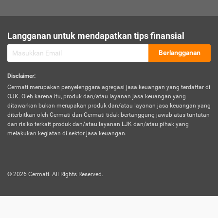
sesuai polis asuransi.
Visa:
Langganan untuk mendapatkan tips finansial
Dokumen bukti jika seseorang boleh melakukan kunjungan ke
sebuah negara tertentu.
Berlangganan
Disclaimer
:
Cermati merupakan penyelenggara agregasi jasa keuangan yang terdaftar di
OJK. Oleh karena itu, produk dan/atau layanan jasa keuangan yang
ditawarkan bukan merupakan produk dan/atau layanan jasa keuangan yang
diterbitkan oleh Cermati dan Cermati tidak bertanggung jawab atas tuntutan
dan risiko terkait produk dan/atau layanan LJK dan/atau pihak yang
melakukan kegiatan di sektor jasa keuangan.
©
2026
Cermati. All Rights Reserved.