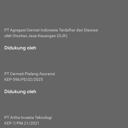
bertanggung jawab membayar premi.
Premi:
Jumlah biaya asuransi yang harus dibayarkan oleh pihak
penanggung.
PT Agregasi Cermat Indonesia
Terdaftar dan Diawasi
oleh Otoritas Jasa Keuangan (OJK)
Polis:
Perjanjian tertulis pihak pemilik polis dengan perusahaan
Didukung oleh
asuransi terkait hak serta kewajiban mengenai asuransi.
Risiko:
Kerugian atau masalah yang mungkin dialami pihak
PT Cermati Pialang Asuransi
tertanggung.
KEP-596/PD.02/2025
Secondary Benefit:
Didukung oleh
Perlindungan atau manfaat tambahan yang dapat diterima
pihak nasabah asuransi dengan menambah biaya premi
yang harus dibayar.
PT Artha Investa Teknologi
Tertanggung:
KEP-7/PM.21/2021
Pihak atau orang yang mendapatkan jaminan perlindungan