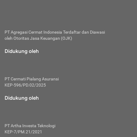
bertanggung jawab membayar premi.
Premi:
Jumlah biaya asuransi yang harus dibayarkan oleh pihak
penanggung.
PT Agregasi Cermat Indonesia
Terdaftar dan Diawasi
oleh Otoritas Jasa Keuangan (OJK)
Polis:
Perjanjian tertulis pihak pemilik polis dengan perusahaan
Didukung oleh
asuransi terkait hak serta kewajiban mengenai asuransi.
Risiko:
Kerugian atau masalah yang mungkin dialami pihak
PT Cermati Pialang Asuransi
tertanggung.
KEP-596/PD.02/2025
Secondary Benefit:
Didukung oleh
Perlindungan atau manfaat tambahan yang dapat diterima
pihak nasabah asuransi dengan menambah biaya premi
yang harus dibayar.
PT Artha Investa Teknologi
Tertanggung:
KEP-7/PM.21/2021
Pihak atau orang yang mendapatkan jaminan perlindungan