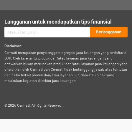
sesuai polis asuransi.
Visa:
Langganan untuk mendapatkan tips finansial
Dokumen bukti jika seseorang boleh melakukan kunjungan ke
sebuah negara tertentu.
Berlangganan
Disclaimer
:
Cermati merupakan penyelenggara agregasi jasa keuangan yang terdaftar di
OJK. Oleh karena itu, produk dan/atau layanan jasa keuangan yang
ditawarkan bukan merupakan produk dan/atau layanan jasa keuangan yang
diterbitkan oleh Cermati dan Cermati tidak bertanggung jawab atas tuntutan
dan risiko terkait produk dan/atau layanan LJK dan/atau pihak yang
melakukan kegiatan di sektor jasa keuangan.
©
2026
Cermati. All Rights Reserved.