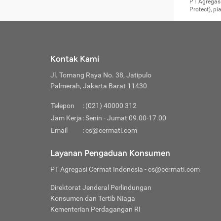
Surat 
tujuan
Reimb
PT Agregasi
berikutny
Asura
membel
Aktuar
perlu dip
Protect), p
pekerja
Perli
perjal
metode p
Asuran
Anda c
Pihak 
alasan
syarat
Jika m
Asuran
sudah 
Jangan
menyer
asuran
luar ne
kebutu
sama.
Jangan
Itiner
Jika A
menamb
Pahami
Cermati
Benefi
Anda k
mencari
harus 
passw
kebutu
Kontak Kami
tangga
profess
Manfaa
mengin
Jaga K
terha
ditulis
berjal
pengga
Jl. Tomang Raya No. 38, Jatipulo
perjal
Jangan
perjal
Palmerah, Jakarta Barat 11430
pihak-
Boardi
perjal
Janga
Kartu 
Luas P
Telepon
:
(021) 40000 312
Jangan
perjal
manapu
Jam Kerja
:
Senin - Jumat 09.00-17.00
Connec
berbah
Waspad
Email
:
cs@cermati.com
Penerb
akan m
Hati-h
Kondis
mengat
Delay:
Layanan Pengaduan Konsumen
dan pa
terverif
Keterl
ada se
Inst
PT Agregasi Cermat Indonesia
- cs@cermati.com
menyem
Face
Klaim 
saja A
Gunaka
Direktorat Jenderal Perlindungan
yang j
Permin
Unduh
Konsumen dan Tertib Niaga
hal in
website
dijanj
Kementerian Perdagangan RI
awal d
Waspad