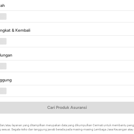
yah
angkat & Kembali
ndungan
nggung
Cari Produk Asuransi
k dan/atau layanan yang ditampilkan merupakan data yang dikumpulkan Cermati untuk membantu p
 sesuai. Segala risiko dan tanggung jawab berada pada masing-masing Lembaga Jasa Keuangan atau mi