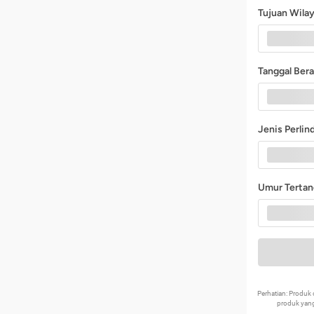
Tujuan Wila
Tanggal Ber
Jenis Perli
Umur Terta
Perhatian: Produ
produk yang