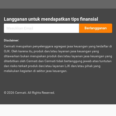
sesuai polis asuransi.
Visa:
Langganan untuk mendapatkan tips finansial
Dokumen bukti jika seseorang boleh melakukan kunjungan ke
sebuah negara tertentu.
Berlangganan
Disclaimer
:
Cermati merupakan penyelenggara agregasi jasa keuangan yang terdaftar di
OJK. Oleh karena itu, produk dan/atau layanan jasa keuangan yang
ditawarkan bukan merupakan produk dan/atau layanan jasa keuangan yang
diterbitkan oleh Cermati dan Cermati tidak bertanggung jawab atas tuntutan
dan risiko terkait produk dan/atau layanan LJK dan/atau pihak yang
melakukan kegiatan di sektor jasa keuangan.
©
2026
Cermati. All Rights Reserved.