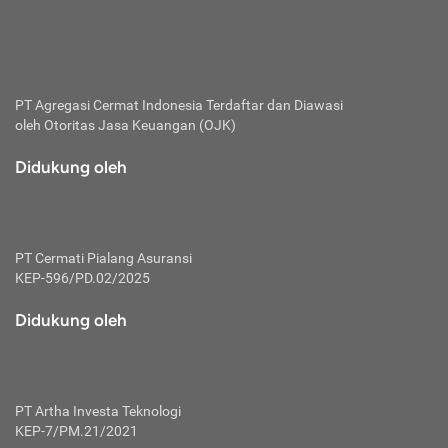
bertanggung jawab membayar premi.
Premi:
Jumlah biaya asuransi yang harus dibayarkan oleh pihak
penanggung.
PT Agregasi Cermat Indonesia
Terdaftar dan Diawasi
oleh Otoritas Jasa Keuangan (OJK)
Polis:
Perjanjian tertulis pihak pemilik polis dengan perusahaan
Didukung oleh
asuransi terkait hak serta kewajiban mengenai asuransi.
Risiko:
Kerugian atau masalah yang mungkin dialami pihak
PT Cermati Pialang Asuransi
tertanggung.
KEP-596/PD.02/2025
Secondary Benefit:
Didukung oleh
Perlindungan atau manfaat tambahan yang dapat diterima
pihak nasabah asuransi dengan menambah biaya premi
yang harus dibayar.
PT Artha Investa Teknologi
Tertanggung:
KEP-7/PM.21/2021
Pihak atau orang yang mendapatkan jaminan perlindungan