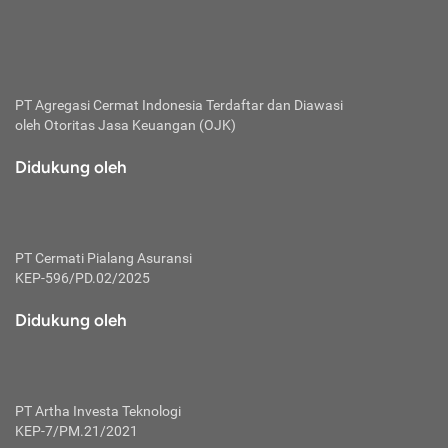
bertanggung jawab membayar premi.
Premi:
Jumlah biaya asuransi yang harus dibayarkan oleh pihak
penanggung.
PT Agregasi Cermat Indonesia
Terdaftar dan Diawasi
oleh Otoritas Jasa Keuangan (OJK)
Polis:
Perjanjian tertulis pihak pemilik polis dengan perusahaan
Didukung oleh
asuransi terkait hak serta kewajiban mengenai asuransi.
Risiko:
Kerugian atau masalah yang mungkin dialami pihak
PT Cermati Pialang Asuransi
tertanggung.
KEP-596/PD.02/2025
Secondary Benefit:
Didukung oleh
Perlindungan atau manfaat tambahan yang dapat diterima
pihak nasabah asuransi dengan menambah biaya premi
yang harus dibayar.
PT Artha Investa Teknologi
Tertanggung:
KEP-7/PM.21/2021
Pihak atau orang yang mendapatkan jaminan perlindungan