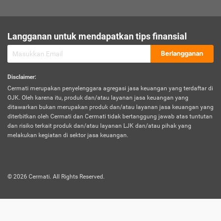
sesuai polis asuransi.
Visa:
Langganan untuk mendapatkan tips finansial
Dokumen bukti jika seseorang boleh melakukan kunjungan ke
sebuah negara tertentu.
Berlangganan
Disclaimer
:
Cermati merupakan penyelenggara agregasi jasa keuangan yang terdaftar di
OJK. Oleh karena itu, produk dan/atau layanan jasa keuangan yang
ditawarkan bukan merupakan produk dan/atau layanan jasa keuangan yang
diterbitkan oleh Cermati dan Cermati tidak bertanggung jawab atas tuntutan
dan risiko terkait produk dan/atau layanan LJK dan/atau pihak yang
melakukan kegiatan di sektor jasa keuangan.
©
2026
Cermati. All Rights Reserved.