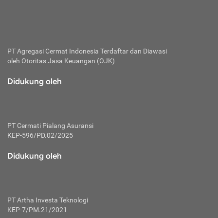
bertanggung jawab membayar premi.
Premi:
Jumlah biaya asuransi yang harus dibayarkan oleh pihak
penanggung.
PT Agregasi Cermat Indonesia
Terdaftar dan Diawasi
oleh Otoritas Jasa Keuangan (OJK)
Polis:
Perjanjian tertulis pihak pemilik polis dengan perusahaan
Didukung oleh
asuransi terkait hak serta kewajiban mengenai asuransi.
Risiko:
Kerugian atau masalah yang mungkin dialami pihak
PT Cermati Pialang Asuransi
tertanggung.
KEP-596/PD.02/2025
Secondary Benefit:
Didukung oleh
Perlindungan atau manfaat tambahan yang dapat diterima
pihak nasabah asuransi dengan menambah biaya premi
yang harus dibayar.
PT Artha Investa Teknologi
Tertanggung:
KEP-7/PM.21/2021
Pihak atau orang yang mendapatkan jaminan perlindungan