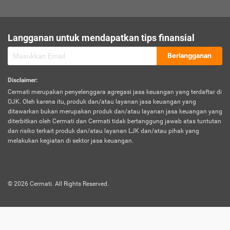
sesuai polis asuransi.
Visa:
Langganan untuk mendapatkan tips finansial
Dokumen bukti jika seseorang boleh melakukan kunjungan ke
sebuah negara tertentu.
Berlangganan
Disclaimer
:
Cermati merupakan penyelenggara agregasi jasa keuangan yang terdaftar di
OJK. Oleh karena itu, produk dan/atau layanan jasa keuangan yang
ditawarkan bukan merupakan produk dan/atau layanan jasa keuangan yang
diterbitkan oleh Cermati dan Cermati tidak bertanggung jawab atas tuntutan
dan risiko terkait produk dan/atau layanan LJK dan/atau pihak yang
melakukan kegiatan di sektor jasa keuangan.
©
2026
Cermati. All Rights Reserved.