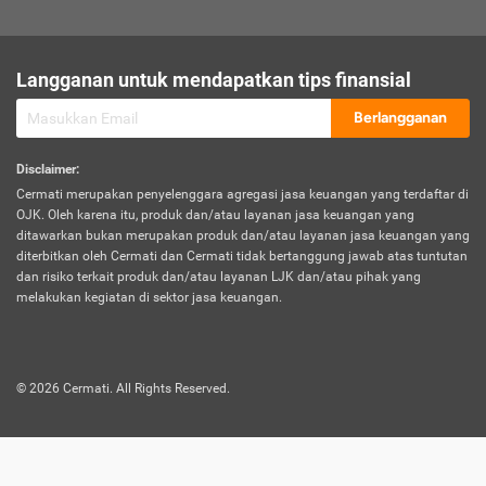
sesuai polis asuransi.
Visa:
Langganan untuk mendapatkan tips finansial
Dokumen bukti jika seseorang boleh melakukan kunjungan ke
sebuah negara tertentu.
Berlangganan
Disclaimer
:
Cermati merupakan penyelenggara agregasi jasa keuangan yang terdaftar di
OJK. Oleh karena itu, produk dan/atau layanan jasa keuangan yang
ditawarkan bukan merupakan produk dan/atau layanan jasa keuangan yang
diterbitkan oleh Cermati dan Cermati tidak bertanggung jawab atas tuntutan
dan risiko terkait produk dan/atau layanan LJK dan/atau pihak yang
melakukan kegiatan di sektor jasa keuangan.
©
2026
Cermati. All Rights Reserved.