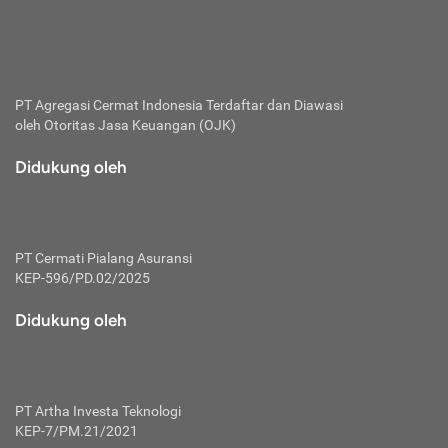
bertanggung jawab membayar premi.
Premi:
Jumlah biaya asuransi yang harus dibayarkan oleh pihak
penanggung.
PT Agregasi Cermat Indonesia
Terdaftar dan Diawasi
oleh Otoritas Jasa Keuangan (OJK)
Polis:
Perjanjian tertulis pihak pemilik polis dengan perusahaan
Didukung oleh
asuransi terkait hak serta kewajiban mengenai asuransi.
Risiko:
Kerugian atau masalah yang mungkin dialami pihak
PT Cermati Pialang Asuransi
tertanggung.
KEP-596/PD.02/2025
Secondary Benefit:
Didukung oleh
Perlindungan atau manfaat tambahan yang dapat diterima
pihak nasabah asuransi dengan menambah biaya premi
yang harus dibayar.
PT Artha Investa Teknologi
Tertanggung:
KEP-7/PM.21/2021
Pihak atau orang yang mendapatkan jaminan perlindungan