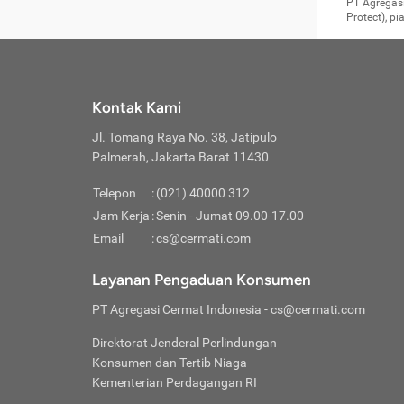
Surat 
tujuan
Reimb
PT Agregasi
berikutny
Asura
membel
Aktuar
perlu dip
Protect), p
pekerja
Perli
perjal
metode p
Asuran
Anda c
Pihak 
alasan
syarat
Jika m
Asuran
sudah 
Jangan
menyer
asuran
luar ne
kebutu
sama.
Jangan
Itiner
Jika A
menamb
Pahami
Cermati
Benefi
Anda k
mencari
harus 
passw
kebutu
Kontak Kami
tangga
profess
Manfaa
mengin
Jaga K
terha
ditulis
berjal
pengga
Jl. Tomang Raya No. 38, Jatipulo
perjal
Jangan
perjal
Palmerah, Jakarta Barat 11430
pihak-
Boardi
perjal
Janga
Kartu 
Luas P
Telepon
:
(021) 40000 312
Jangan
perjal
manapu
Jam Kerja
:
Senin - Jumat 09.00-17.00
Connec
berbah
Waspad
Email
:
cs@cermati.com
Penerb
akan m
Hati-h
Kondis
mengat
Delay:
Layanan Pengaduan Konsumen
dan pa
terverif
Keterl
ada se
Inst
PT Agregasi Cermat Indonesia
- cs@cermati.com
menyem
Face
Klaim 
saja A
Gunaka
Direktorat Jenderal Perlindungan
yang j
Permin
Unduh
Konsumen dan Tertib Niaga
hal in
website
dijanj
Kementerian Perdagangan RI
awal d
Waspad