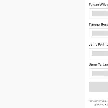
Tujuan Wila
Tanggal Ber
Jenis Perli
Umur Terta
Perhatian: Produ
produk yang