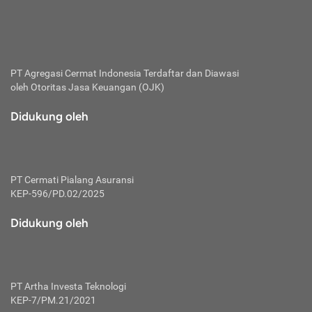
bertanggung jawab membayar premi.
Premi:
Jumlah biaya asuransi yang harus dibayarkan oleh pihak
penanggung.
PT Agregasi Cermat Indonesia
Terdaftar dan Diawasi
oleh Otoritas Jasa Keuangan (OJK)
Polis:
Perjanjian tertulis pihak pemilik polis dengan perusahaan
Didukung oleh
asuransi terkait hak serta kewajiban mengenai asuransi.
Risiko:
Kerugian atau masalah yang mungkin dialami pihak
PT Cermati Pialang Asuransi
tertanggung.
KEP-596/PD.02/2025
Secondary Benefit:
Didukung oleh
Perlindungan atau manfaat tambahan yang dapat diterima
pihak nasabah asuransi dengan menambah biaya premi
yang harus dibayar.
PT Artha Investa Teknologi
Tertanggung:
KEP-7/PM.21/2021
Pihak atau orang yang mendapatkan jaminan perlindungan