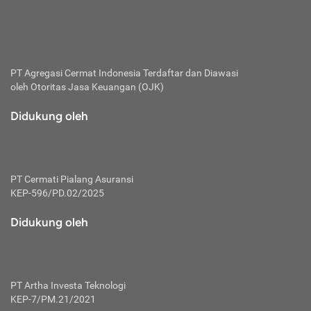
bertanggung jawab membayar premi.
Premi:
Jumlah biaya asuransi yang harus dibayarkan oleh pihak
penanggung.
PT Agregasi Cermat Indonesia
Terdaftar dan Diawasi
oleh Otoritas Jasa Keuangan (OJK)
Polis:
Perjanjian tertulis pihak pemilik polis dengan perusahaan
Didukung oleh
asuransi terkait hak serta kewajiban mengenai asuransi.
Risiko:
Kerugian atau masalah yang mungkin dialami pihak
PT Cermati Pialang Asuransi
tertanggung.
KEP-596/PD.02/2025
Secondary Benefit:
Didukung oleh
Perlindungan atau manfaat tambahan yang dapat diterima
pihak nasabah asuransi dengan menambah biaya premi
yang harus dibayar.
PT Artha Investa Teknologi
Tertanggung:
KEP-7/PM.21/2021
Pihak atau orang yang mendapatkan jaminan perlindungan