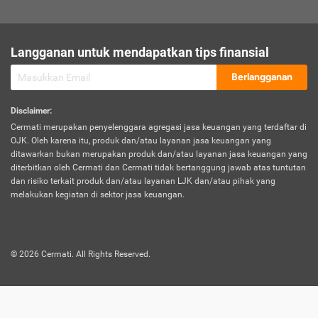
sesuai polis asuransi.
Visa:
Langganan untuk mendapatkan tips finansial
Dokumen bukti jika seseorang boleh melakukan kunjungan ke
sebuah negara tertentu.
Berlangganan
Disclaimer
:
Cermati merupakan penyelenggara agregasi jasa keuangan yang terdaftar di
OJK. Oleh karena itu, produk dan/atau layanan jasa keuangan yang
ditawarkan bukan merupakan produk dan/atau layanan jasa keuangan yang
diterbitkan oleh Cermati dan Cermati tidak bertanggung jawab atas tuntutan
dan risiko terkait produk dan/atau layanan LJK dan/atau pihak yang
melakukan kegiatan di sektor jasa keuangan.
©
2026
Cermati. All Rights Reserved.