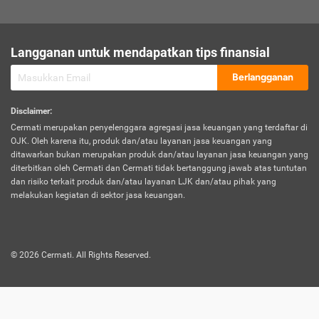
sesuai polis asuransi.
Visa:
Langganan untuk mendapatkan tips finansial
Dokumen bukti jika seseorang boleh melakukan kunjungan ke
sebuah negara tertentu.
Berlangganan
Disclaimer
:
Cermati merupakan penyelenggara agregasi jasa keuangan yang terdaftar di
OJK. Oleh karena itu, produk dan/atau layanan jasa keuangan yang
ditawarkan bukan merupakan produk dan/atau layanan jasa keuangan yang
diterbitkan oleh Cermati dan Cermati tidak bertanggung jawab atas tuntutan
dan risiko terkait produk dan/atau layanan LJK dan/atau pihak yang
melakukan kegiatan di sektor jasa keuangan.
©
2026
Cermati. All Rights Reserved.