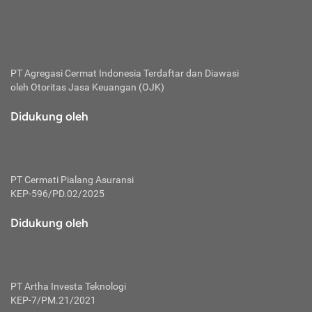
bertanggung jawab membayar premi.
Premi:
Jumlah biaya asuransi yang harus dibayarkan oleh pihak
penanggung.
PT Agregasi Cermat Indonesia
Terdaftar dan Diawasi
oleh Otoritas Jasa Keuangan (OJK)
Polis:
Perjanjian tertulis pihak pemilik polis dengan perusahaan
Didukung oleh
asuransi terkait hak serta kewajiban mengenai asuransi.
Risiko:
Kerugian atau masalah yang mungkin dialami pihak
PT Cermati Pialang Asuransi
tertanggung.
KEP-596/PD.02/2025
Secondary Benefit:
Didukung oleh
Perlindungan atau manfaat tambahan yang dapat diterima
pihak nasabah asuransi dengan menambah biaya premi
yang harus dibayar.
PT Artha Investa Teknologi
Tertanggung:
KEP-7/PM.21/2021
Pihak atau orang yang mendapatkan jaminan perlindungan