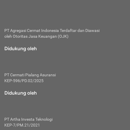
bertanggung jawab membayar premi.
Premi:
Jumlah biaya asuransi yang harus dibayarkan oleh pihak
penanggung.
PT Agregasi Cermat Indonesia
Terdaftar dan Diawasi
oleh Otoritas Jasa Keuangan (OJK)
Polis:
Perjanjian tertulis pihak pemilik polis dengan perusahaan
Didukung oleh
asuransi terkait hak serta kewajiban mengenai asuransi.
Risiko:
Kerugian atau masalah yang mungkin dialami pihak
PT Cermati Pialang Asuransi
tertanggung.
KEP-596/PD.02/2025
Secondary Benefit:
Didukung oleh
Perlindungan atau manfaat tambahan yang dapat diterima
pihak nasabah asuransi dengan menambah biaya premi
yang harus dibayar.
PT Artha Investa Teknologi
Tertanggung:
KEP-7/PM.21/2021
Pihak atau orang yang mendapatkan jaminan perlindungan