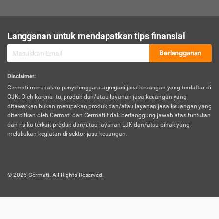
sesuai polis asuransi.
Visa:
Langganan untuk mendapatkan tips finansial
Dokumen bukti jika seseorang boleh melakukan kunjungan ke
sebuah negara tertentu.
Berlangganan
Disclaimer
:
Cermati merupakan penyelenggara agregasi jasa keuangan yang terdaftar di
OJK. Oleh karena itu, produk dan/atau layanan jasa keuangan yang
ditawarkan bukan merupakan produk dan/atau layanan jasa keuangan yang
diterbitkan oleh Cermati dan Cermati tidak bertanggung jawab atas tuntutan
dan risiko terkait produk dan/atau layanan LJK dan/atau pihak yang
melakukan kegiatan di sektor jasa keuangan.
©
2026
Cermati. All Rights Reserved.