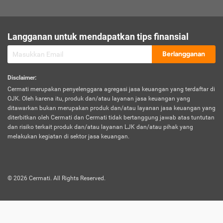
sesuai polis asuransi.
Visa:
Langganan untuk mendapatkan tips finansial
Dokumen bukti jika seseorang boleh melakukan kunjungan ke
sebuah negara tertentu.
Berlangganan
Disclaimer
:
Cermati merupakan penyelenggara agregasi jasa keuangan yang terdaftar di
OJK. Oleh karena itu, produk dan/atau layanan jasa keuangan yang
ditawarkan bukan merupakan produk dan/atau layanan jasa keuangan yang
diterbitkan oleh Cermati dan Cermati tidak bertanggung jawab atas tuntutan
dan risiko terkait produk dan/atau layanan LJK dan/atau pihak yang
melakukan kegiatan di sektor jasa keuangan.
©
2026
Cermati. All Rights Reserved.