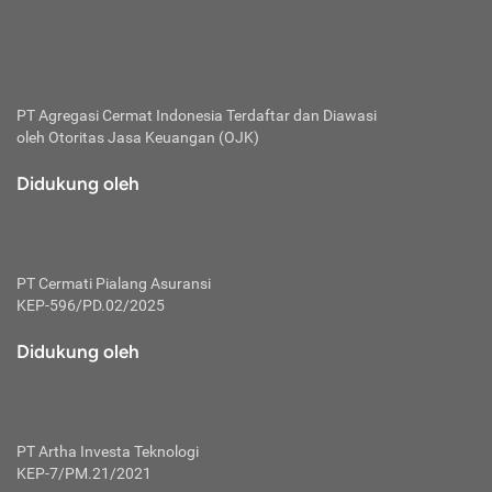
bertanggung jawab membayar premi.
Premi:
Jumlah biaya asuransi yang harus dibayarkan oleh pihak
penanggung.
PT Agregasi Cermat Indonesia
Terdaftar dan Diawasi
oleh Otoritas Jasa Keuangan (OJK)
Polis:
Perjanjian tertulis pihak pemilik polis dengan perusahaan
Didukung oleh
asuransi terkait hak serta kewajiban mengenai asuransi.
Risiko:
Kerugian atau masalah yang mungkin dialami pihak
PT Cermati Pialang Asuransi
tertanggung.
KEP-596/PD.02/2025
Secondary Benefit:
Didukung oleh
Perlindungan atau manfaat tambahan yang dapat diterima
pihak nasabah asuransi dengan menambah biaya premi
yang harus dibayar.
PT Artha Investa Teknologi
Tertanggung:
KEP-7/PM.21/2021
Pihak atau orang yang mendapatkan jaminan perlindungan