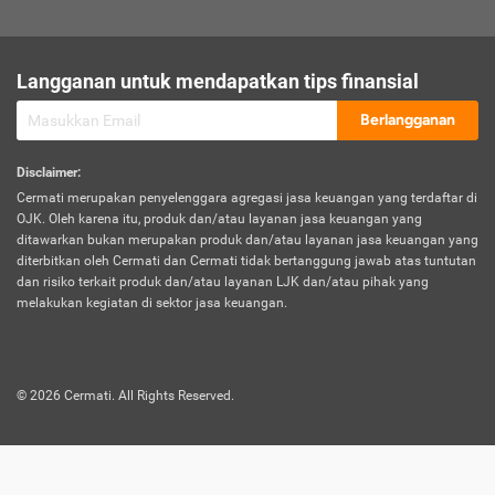
sesuai polis asuransi.
Visa:
Langganan untuk mendapatkan tips finansial
Dokumen bukti jika seseorang boleh melakukan kunjungan ke
sebuah negara tertentu.
Berlangganan
Disclaimer
:
Cermati merupakan penyelenggara agregasi jasa keuangan yang terdaftar di
OJK. Oleh karena itu, produk dan/atau layanan jasa keuangan yang
ditawarkan bukan merupakan produk dan/atau layanan jasa keuangan yang
diterbitkan oleh Cermati dan Cermati tidak bertanggung jawab atas tuntutan
dan risiko terkait produk dan/atau layanan LJK dan/atau pihak yang
melakukan kegiatan di sektor jasa keuangan.
©
2026
Cermati. All Rights Reserved.