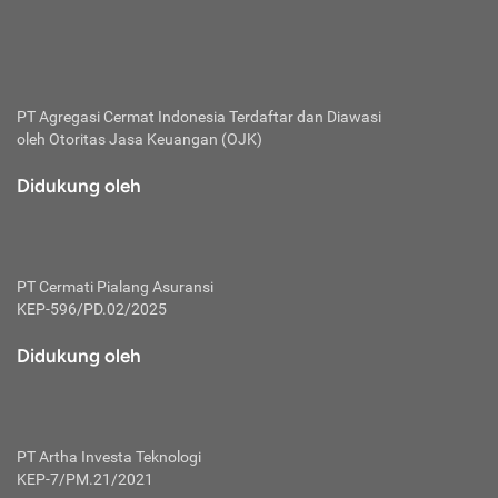
bertanggung jawab membayar premi.
Premi:
Jumlah biaya asuransi yang harus dibayarkan oleh pihak
penanggung.
PT Agregasi Cermat Indonesia
Terdaftar dan Diawasi
oleh Otoritas Jasa Keuangan (OJK)
Polis:
Perjanjian tertulis pihak pemilik polis dengan perusahaan
Didukung oleh
asuransi terkait hak serta kewajiban mengenai asuransi.
Risiko:
Kerugian atau masalah yang mungkin dialami pihak
PT Cermati Pialang Asuransi
tertanggung.
KEP-596/PD.02/2025
Secondary Benefit:
Didukung oleh
Perlindungan atau manfaat tambahan yang dapat diterima
pihak nasabah asuransi dengan menambah biaya premi
yang harus dibayar.
PT Artha Investa Teknologi
Tertanggung:
KEP-7/PM.21/2021
Pihak atau orang yang mendapatkan jaminan perlindungan