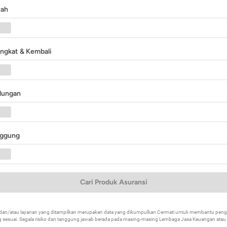
yah
angkat & Kembali
ndungan
nggung
Cari Produk Asuransi
k dan/atau layanan yang ditampilkan merupakan data yang dikumpulkan Cermati untuk membantu p
 sesuai. Segala risiko dan tanggung jawab berada pada masing-masing Lembaga Jasa Keuangan atau mi