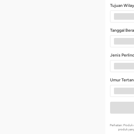
Tujuan Wila
Tanggal Ber
Jenis Perli
Umur Terta
Perhatian: Produ
produk yang