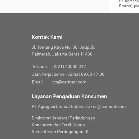
Surat 
tujuan
Reimb
PT Agregasi
berikutny
Asura
membel
Aktuar
perlu dip
Protect), p
pekerja
Perli
perjal
metode p
Asuran
Anda c
Pihak 
alasan
syarat
Jika m
Asuran
sudah 
Jangan
menyer
asuran
luar ne
kebutu
sama.
Jangan
Itiner
Jika A
menamb
Pahami
Cermati
Benefi
Anda k
mencari
harus 
passw
kebutu
Kontak Kami
tangga
profess
Manfaa
mengin
Jaga K
terha
ditulis
berjal
pengga
Jl. Tomang Raya No. 38, Jatipulo
perjal
Jangan
perjal
Palmerah, Jakarta Barat 11430
pihak-
Boardi
perjal
Janga
Kartu 
Luas P
Telepon
:
(021) 40000 312
Jangan
perjal
manapu
Jam Kerja
:
Senin - Jumat 09.00-17.00
Connec
berbah
Waspad
Email
:
cs@cermati.com
Penerb
akan m
Hati-h
Kondis
mengat
Delay:
Layanan Pengaduan Konsumen
dan pa
terverif
Keterl
ada se
Inst
PT Agregasi Cermat Indonesia
- cs@cermati.com
menyem
Face
Klaim 
saja A
Gunaka
Direktorat Jenderal Perlindungan
yang j
Permin
Unduh
Konsumen dan Tertib Niaga
hal in
website
dijanj
Kementerian Perdagangan RI
awal d
Waspad