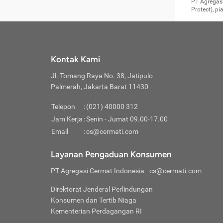
Surat 
tujuan
Reimb
PT Agregasi
berikutny
Asura
membel
Aktuar
perlu dip
Protect), p
pekerja
Perli
perjal
metode p
Asuran
Anda c
Pihak 
alasan
syarat
Jika m
Asuran
sudah 
Jangan
menyer
asuran
luar ne
kebutu
sama.
Jangan
Itiner
Jika A
menamb
Pahami
Cermati
Benefi
Anda k
mencari
harus 
passw
kebutu
Kontak Kami
tangga
profess
Manfaa
mengin
Jaga K
terha
ditulis
berjal
pengga
Jl. Tomang Raya No. 38, Jatipulo
perjal
Jangan
perjal
Palmerah, Jakarta Barat 11430
pihak-
Boardi
perjal
Janga
Kartu 
Luas P
Telepon
:
(021) 40000 312
Jangan
perjal
manapu
Jam Kerja
:
Senin - Jumat 09.00-17.00
Connec
berbah
Waspad
Email
:
cs@cermati.com
Penerb
akan m
Hati-h
Kondis
mengat
Delay:
Layanan Pengaduan Konsumen
dan pa
terverif
Keterl
ada se
Inst
PT Agregasi Cermat Indonesia
- cs@cermati.com
menyem
Face
Klaim 
saja A
Gunaka
Direktorat Jenderal Perlindungan
yang j
Permin
Unduh
Konsumen dan Tertib Niaga
hal in
website
dijanj
Kementerian Perdagangan RI
awal d
Waspad