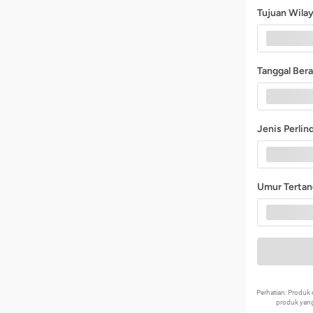
Tujuan Wila
Tanggal Ber
Jenis Perli
Umur Terta
Perhatian: Produ
produk yang