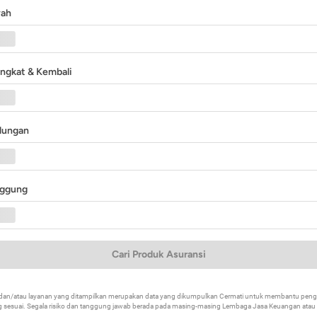
yah
angkat & Kembali
ndungan
nggung
Cari Produk Asuransi
k dan/atau layanan yang ditampilkan merupakan data yang dikumpulkan Cermati untuk membantu p
 sesuai. Segala risiko dan tanggung jawab berada pada masing-masing Lembaga Jasa Keuangan atau mi