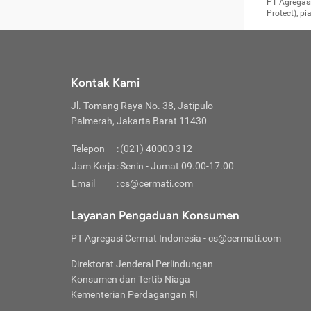
Surat 
tujuan
Reimb
PT Agregasi
berikutny
Asura
membel
Aktuar
perlu dip
Protect), p
pekerja
Perli
perjal
metode p
Asuran
Anda c
Pihak 
alasan
syarat
Jika m
Asuran
sudah 
Jangan
menyer
asuran
luar ne
kebutu
sama.
Jangan
Itiner
Jika A
menamb
Pahami
Cermati
Benefi
Anda k
mencari
harus 
passw
kebutu
Kontak Kami
tangga
profess
Manfaa
mengin
Jaga K
terha
ditulis
berjal
pengga
Jl. Tomang Raya No. 38, Jatipulo
perjal
Jangan
perjal
Palmerah, Jakarta Barat 11430
pihak-
Boardi
perjal
Janga
Kartu 
Luas P
Telepon
:
(021) 40000 312
Jangan
perjal
manapu
Jam Kerja
:
Senin - Jumat 09.00-17.00
Connec
berbah
Waspad
Email
:
cs@cermati.com
Penerb
akan m
Hati-h
Kondis
mengat
Delay:
Layanan Pengaduan Konsumen
dan pa
terverif
Keterl
ada se
Inst
PT Agregasi Cermat Indonesia
- cs@cermati.com
menyem
Face
Klaim 
saja A
Gunaka
Direktorat Jenderal Perlindungan
yang j
Permin
Unduh
Konsumen dan Tertib Niaga
hal in
website
dijanj
Kementerian Perdagangan RI
awal d
Waspad