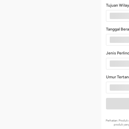
Tujuan Wila
Tanggal Ber
Jenis Perli
Umur Terta
Perhatian: Produ
produk yang