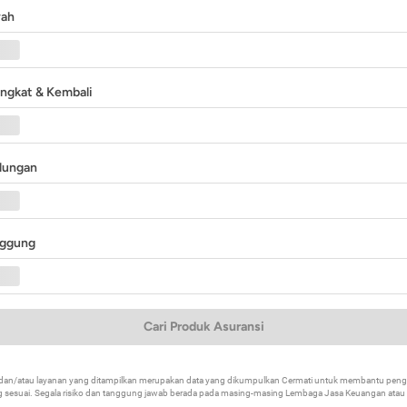
yah
angkat & Kembali
ndungan
nggung
Cari Produk Asuransi
k dan/atau layanan yang ditampilkan merupakan data yang dikumpulkan Cermati untuk membantu p
 sesuai. Segala risiko dan tanggung jawab berada pada masing-masing Lembaga Jasa Keuangan atau mi