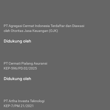
bertanggung jawab membayar premi.
Premi:
Jumlah biaya asuransi yang harus dibayarkan oleh pihak
penanggung.
PT Agregasi Cermat Indonesia
Terdaftar dan Diawasi
oleh Otoritas Jasa Keuangan (OJK)
Polis:
Perjanjian tertulis pihak pemilik polis dengan perusahaan
Didukung oleh
asuransi terkait hak serta kewajiban mengenai asuransi.
Risiko:
Kerugian atau masalah yang mungkin dialami pihak
PT Cermati Pialang Asuransi
tertanggung.
KEP-596/PD.02/2025
Secondary Benefit:
Didukung oleh
Perlindungan atau manfaat tambahan yang dapat diterima
pihak nasabah asuransi dengan menambah biaya premi
yang harus dibayar.
PT Artha Investa Teknologi
Tertanggung:
KEP-7/PM.21/2021
Pihak atau orang yang mendapatkan jaminan perlindungan