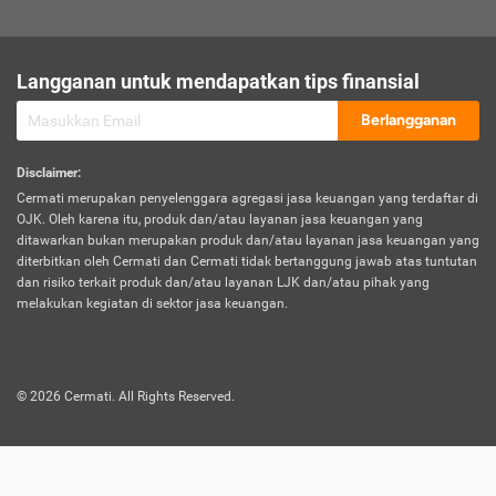
sesuai polis asuransi.
Visa:
Langganan untuk mendapatkan tips finansial
Dokumen bukti jika seseorang boleh melakukan kunjungan ke
sebuah negara tertentu.
Berlangganan
Disclaimer
:
Cermati merupakan penyelenggara agregasi jasa keuangan yang terdaftar di
OJK. Oleh karena itu, produk dan/atau layanan jasa keuangan yang
ditawarkan bukan merupakan produk dan/atau layanan jasa keuangan yang
diterbitkan oleh Cermati dan Cermati tidak bertanggung jawab atas tuntutan
dan risiko terkait produk dan/atau layanan LJK dan/atau pihak yang
melakukan kegiatan di sektor jasa keuangan.
©
2026
Cermati. All Rights Reserved.